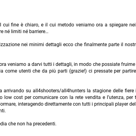
 il cui fine è chiaro, e il cui metodo veniamo ora a spiegare nei 
 né limiti né barriere…
zazione nei minimi dettagli ecco che finalmente parte il nost
ra veniamo a darvi tutti i dettagli, in modo che possiate fruirne
come utenti che da più parti (grazie!) ci pressate per partire
sta arrivando su all4shooters/all4hunters la stagione delle fiere 
 low cost per comunicare con la rete vendita e l’utenza, per tu
nformare, interagendo direttamente con tutti i principali player d
nti.
edia che non ha precedenti.