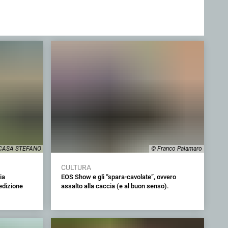
CASA STEFANO
© Franco Palamaro
CULTURA
ia
EOS Show e gli “spara-cavolate”, ovvero
edizione
assalto alla caccia (e al buon senso).