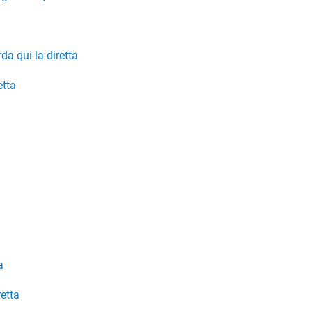
da qui la diretta
etta
a
retta