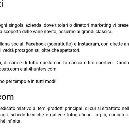
i
i ogni singola azienda, dove titolari o direttori marketing vi pre
la scoperta delle varie novità, assieme ai grandi classici.
liana social:
Facebook
(soprattutto) e
Instagram
, con dirette a
vedrà protagonisti, oltre che spettatori.
i, di cani e di tutto quello che fa caccia e tiro sportivo. Dand
ooters.com e all4hunters.com.
emo per tempo e in tutti modi!
.com
edicato relativo ai temi-prodotti principali di cui si è trattato nell
agli, schede tecniche e gallerie fotografiche. In più, caricato
hé infinita.