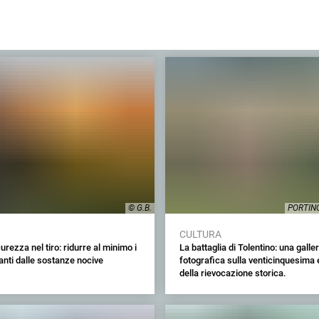
© G.B.
PORTIN
CULTURA
urezza nel tiro: ridurre al minimo i
La battaglia di Tolentino: una galler
vanti dalle sostanze nocive
fotografica sulla venticinquesima 
della rievocazione storica.