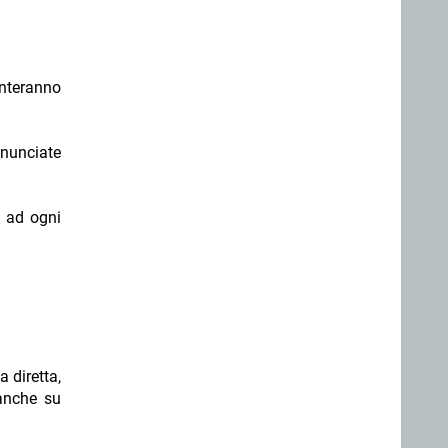
senteranno
nnunciate
o ad ogni
a diretta,
 anche su