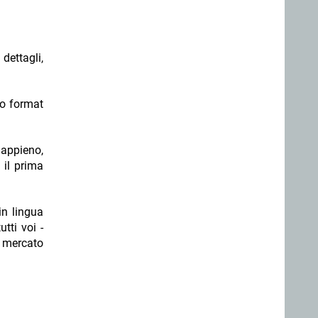
dettagli,
ro format
 appieno,
 il prima
in lingua
tti voi -
el mercato