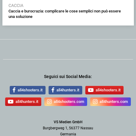
CACCIA
Caccia e burocrazia: complicare le cose semplici non può essere
una soluzione
Seguici sui Social Media:
all4shooters.it
all4hunters.it
all4shooters.it
all4hunters.it
all4shooters.com
all4hunters.com
VS Medien GmbH
Burgbergweg 1, 56377 Nassau
Germania