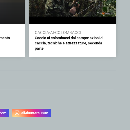
CACCIA-AI-COLOMBACCI
amento
Caccia ai colombacci dal campo: azioni di
caccia, tecniche e attrezzature, seconda
parte
.com
all4hunters.com