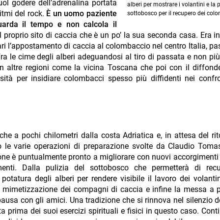
vuol godere dell’adrenalina portata
alberi per mostrare i volantini e la p
ritmi del rock.
È un uomo paziente
sottobosco per il recupero dei col
uarda il tempo e non calcola il
l proprio sito di caccia che è un po’ la sua seconda casa. Era in
ri l’appostamento di caccia al colombaccio nel centro Italia, pa
 le cime degli alberi adeguandosi al tiro di passata e non pi
n altre regioni come la vicina Toscana che poi con il diffonde
tà per insidiare colombacci spesso più diffidenti nei confro
he a pochi chilometri dalla costa Adriatica e, in attesa del rit
 le varie operazioni di preparazione svolte da Claudio Toma
ne è puntualmente pronto a migliorare con nuovi accorgimenti e
enti. Dalla pulizia del sottobosco che permetterà di recu
potatura degli alberi per rendere visibile il lavoro dei volantin
 mimetizzazione dei compagni di caccia e infine la messa a 
ausa con gli amici. Una tradizione che si rinnova nel silenzio d
a prima dei suoi esercizi spirituali e fisici in questo caso. Con