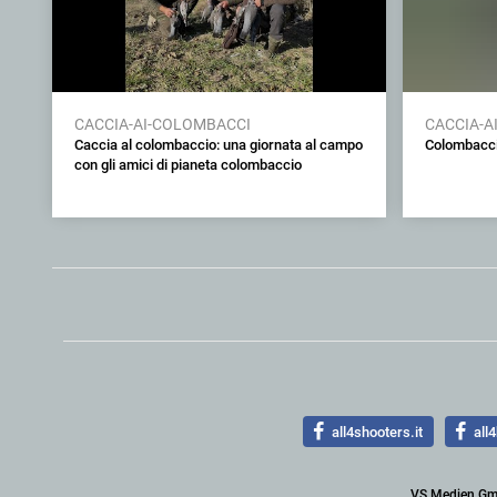
CACCIA-AI-COLOMBACCI
CACCIA-A
Caccia al colombaccio: una giornata al campo
Colombacci
con gli amici di pianeta colombaccio
all4shooters.it
all4
VS Medien G