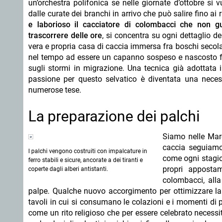
un’orchestra polifonica se nelle giornate d’ottobre si 
dalle curate dei branchi in arrivo che può salire fino ai 
e laborioso il cacciatore di colombacci che non g
trascorrere delle ore
, si concentra su ogni dettaglio de
vera e propria casa di caccia immersa fra boschi secola
nel tempo ad essere un capanno sospeso e nascosto fra
sugli stormi in migrazione. Una tecnica già adottata i
passione per questo selvatico è diventata una necessi
numerose tese.
La preparazione dei palchi
Siamo nelle Marc
caccia seguiamo
I palchi vengono costruiti con impalcature in
come ogni stagio
ferro stabili e sicure, ancorate a dei tiranti e
propri appostam
coperte dagli alberi antistanti.
colombacci, alla 
palpe. Qualche nuovo accorgimento per ottimizzare la
tavoli in cui si consumano le colazioni e i momenti di p
come un rito religioso che per essere celebrato necessit