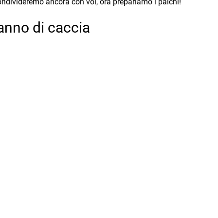
 condivideremo ancora con voi, ora prepariamo i palchi!
anno di caccia