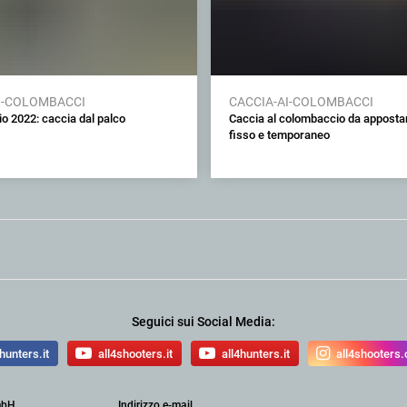
I-COLOMBACCI
CACCIA-AI-COLOMBACCI
o 2022: caccia dal palco
Caccia al colombaccio da appost
fisso e temporaneo
Seguici sui Social Media:
hunters.it
all4shooters.it
all4hunters.it
all4shooters
mbH
Indirizzo e-mail