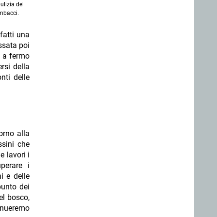
ulizia del
ombacci.
fatti una
ssata poi
ù a fermo
rsi della
nti delle
orno alla
ssini che
 lavori i
perare i
i e delle
punto dei
el bosco,
tinueremo