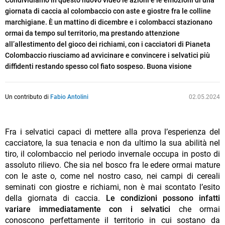
Condividiamo in questo nuovo video le azioni e le emozioni di una
giornata di caccia al colombaccio con aste e giostre fra le colline
marchigiane. È un mattino di dicembre e i colombacci stazionano
ormai da tempo sul territorio, ma prestando attenzione
all’allestimento del gioco dei richiami, con i cacciatori di Pianeta
Colombaccio riusciamo ad avvicinare e convincere i selvatici più
diffidenti restando spesso col fiato sospeso. Buona visione
Un contributo di
Fabio Antolini
02.05.2024
Fra i selvatici capaci di mettere alla prova l’esperienza del
cacciatore, la sua tenacia e non da ultimo la sua abilità nel
tiro, il colombaccio nel periodo invernale occupa in posto di
assoluto rilievo. Che sia nel bosco fra le edere ormai mature
con le aste o, come nel nostro caso, nei campi di cereali
seminati con giostre e richiami, non è mai scontato l’esito
della giornata di caccia.
Le condizioni possono infatti
variare immediatamente con i selvatici
che ormai
conoscono perfettamente il territorio in cui sostano da