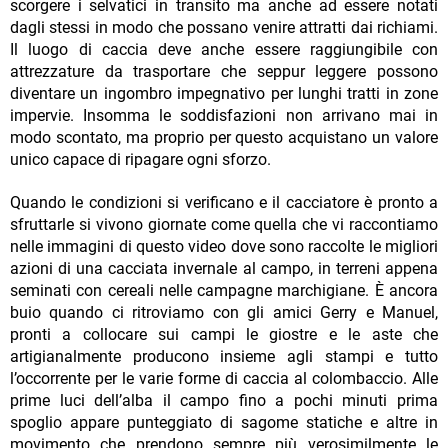
scorgere i selvatici in transito ma anche ad essere notati
dagli stessi in modo che possano venire attratti dai richiami.
Il luogo di caccia deve anche essere raggiungibile con
attrezzature da trasportare che seppur leggere possono
diventare un ingombro impegnativo per lunghi tratti in zone
impervie. Insomma le soddisfazioni non arrivano mai in
modo scontato, ma proprio per questo acquistano un valore
unico capace di ripagare ogni sforzo.
Quando le condizioni si verificano e il cacciatore è pronto a
sfruttarle si vivono giornate come quella che vi raccontiamo
nelle immagini di questo video dove sono raccolte le migliori
azioni di una cacciata invernale al campo, in terreni appena
seminati con cereali nelle campagne marchigiane. È ancora
buio quando ci ritroviamo con gli amici Gerry e Manuel,
pronti a collocare sui campi le giostre e le aste che
artigianalmente producono insieme agli stampi e tutto
l’occorrente per le varie forme di caccia al colombaccio. Alle
prime luci dell’alba il campo fino a pochi minuti prima
spoglio appare punteggiato di sagome statiche e altre in
movimento che prendono sempre più verosimilmente le