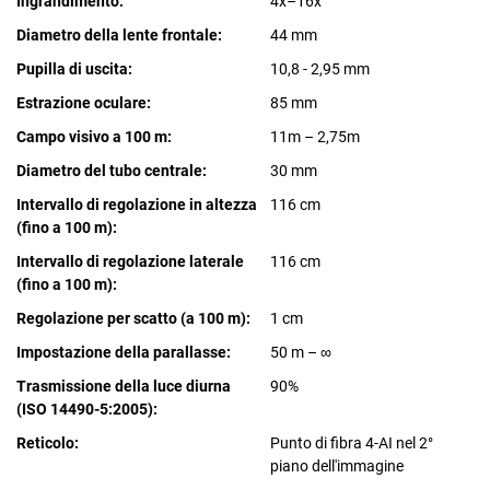
Ingrandimento:
4x–16x
Diametro della lente frontale:
44 mm
Pupilla di uscita:
10,8 - 2,95 mm
Estrazione oculare:
85 mm
Campo visivo a 100 m:
11m – 2,75m
Diametro del tubo centrale:
30 mm
Intervallo di regolazione in altezza
116 cm
(fino a 100 m):
Intervallo di regolazione laterale
116 cm
(fino a 100 m):
Regolazione per scatto (a 100 m):
1 cm
Impostazione della parallasse:
50 m – ∞
Trasmissione della luce diurna
90%
(ISO 14490-5:2005):
Reticolo:
Punto di fibra 4-AI nel 2°
piano dell'immagine