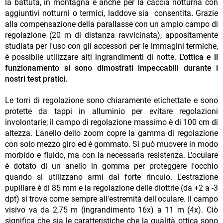
la battuta, in montagna e anche per la caccia notturna con
aggiuntivi notturni o termici, laddove sia consentita
.
Grazie
alla compensazione della parallasse con un ampio campo di
regolazione (20 m di distanza ravvicinata), appositamente
studiata per l'uso con gli accessori per le immagini termiche,
è possibile utilizzare alti ingrandimenti di notte.
L'ottica e il
funzionamento si sono dimostrati impeccabili durante i
nostri test pratici.
Le torri di regolazione sono chiaramente etichettate e sono
protette da tappi in alluminio per evitare regolazioni
involontarie; il campo di regolazione massimo è di 100 cm di
altezza. L'anello dello zoom copre la gamma di regolazione
con solo mezzo giro ed è gommato. Si può muovere in modo
morbido e fluido, ma con la necessaria resistenza. L'oculare
è dotato di un anello in gomma per proteggere l'occhio
quando si utilizzano armi dal forte rinculo. L'estrazione
pupillare è di 85 mm e la regolazione delle diottrie (da +2 a -3
dpt) si trova come sempre all'estremità dell'oculare. Il campo
visivo va da 2,75 m (ingrandimento 16x) a 11 m (4x). Ciò
significa che sia le caratteristiche che la qualità ottica sono