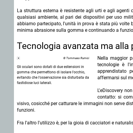
La struttura esterna è resistente agli urti e agli agent
qualsiasi ambiente, al pari dei dispositivi per uso mil
abbiamo partecipato, l'unità in prova è stata più volte 
minima abrasione sulla gomma e continuando a funzio
Tecnologia avanzata ma alla po
Nella maggior pa
© Tommaso Rumici
tecnologie è l'
Gli oculari sono dotati di due estensioni in
apprendistato p
gomma che permettono di isolare l'occhio,
affermarsi sul m
evitando che l'osservazione sia disturbata da
fastidiose luci laterali.
L'eDiscovery non
contatto: si com
visivo, cosicché per catturare le immagini non serve dist
funzioni.
Fra l'altro l'utilizzo è, per la gioia di cacciatori e natura