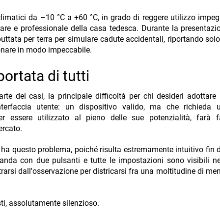
i climatici da –10 °C a +60 °C, in grado di reggere utilizzo impeg
itare e professionale della casa tedesca. Durante la presentazi
buttata per terra per simulare cadute accidentali, riportando sol
nare in modo impeccabile.
rtata di tutti
rte dei casi, la principale difficoltà per chi desideri adottare
interfaccia utente: un dispositivo valido, ma che richieda 
er essere utilizzato al pieno delle sue potenzialità, farà 
ercato.
 ha questo problema, poiché risulta estremamente intuitivo fin 
anda con due pulsanti e tutte le impostazioni sono visibili 
rarsi dall'osservazione per districarsi fra una moltitudine di men
listi, assolutamente silenzioso.