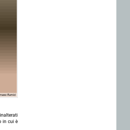
aso Rumici
nalterati
 in cui è