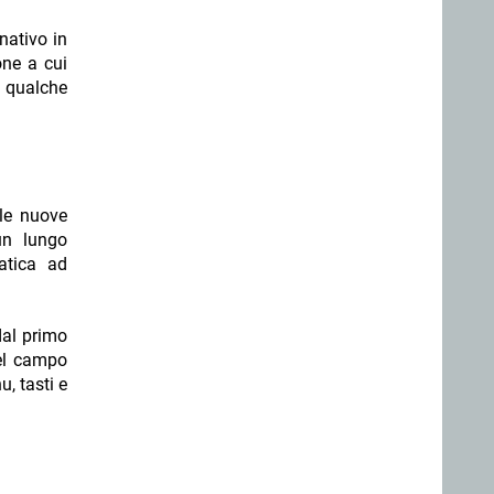
nativo in
one a cui
o qualche
 le nuove
un lungo
fatica ad
dal primo
nel campo
u, tasti e