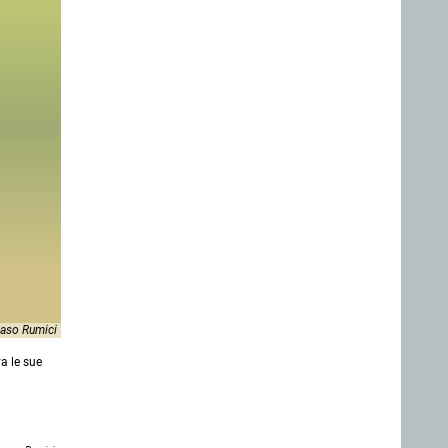
so Rumici
a le sue