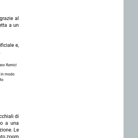
grazie al
etta a un
ficiale e,
.
so Rumici
a in modo
nto
chiali di
oto a una
zione. Le
vato zoom