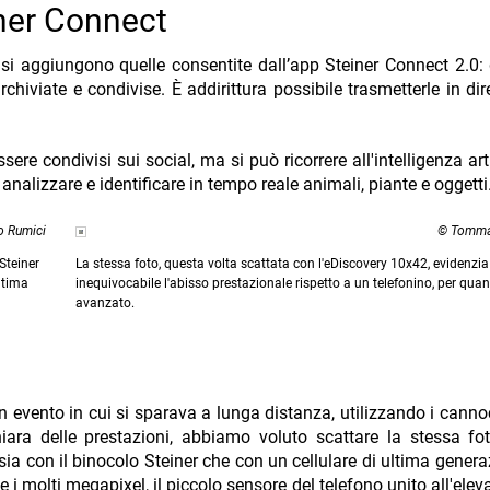
iner Connect
é si aggiungono quelle consentite dall’app Steiner Connect 2.0: 
rchiviate e condivise. È addirittura possibile trasmetterle in dir
sere condivisi sui social, ma si può ricorrere all'intelligenza arti
nalizzare e identificare in tempo reale animali, piante e oggetti
 Rumici
© Tomma
Steiner
La stessa foto, questa volta scattata con l'eDiscovery 10x42, evidenzi
ltima
inequivocabile l'abisso prestazionale rispetto a un telefonino, per qua
avanzato.
evento in cui si sparava a lunga distanza, utilizzando i cannoc
iara delle prestazioni, abbiamo voluto scattare la stessa f
ia con il binocolo Steiner che con un cellulare di ultima genera
 molti megapixel, il piccolo sensore del telefono unito all'ele