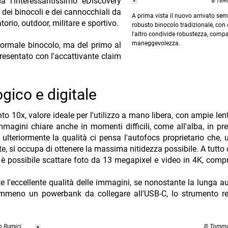
a l'interessantissimo eDiscovery
© Tomm
 dei binocoli e dei cannocchiali da
A prima vista il nuovo arrivato se
io, outdoor, militare e sportivo.
robusto binocolo tradizionale, con 
l'altro condivide robustezza, comp
maneggevolezza.
 normale binocolo, ma del primo al
resentato con l'accattivante claim
gico e digitale
 10x, valore ideale per l'utilizzo a mano libera, con ampie lenti
gini chiare anche in momenti difficili, come all'alba, in pr
 ulteriormente la qualità ci pensa l'autofocs proprietario che, 
nte, si occupa di ottenere la massima nitidezza possibile. A tutto
le è possibile scattare foto da 13 megapixel e video in 4K, compr
 l'eccellente qualità delle immagini, se nonostante la lunga 
emmeno un powerbank da collegare all'USB-C, lo strumento re
 Rumici
© Tomma