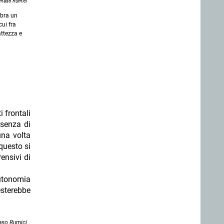
aso Rumici
mbra un
cui fra
attezza e
 frontali
esenza di
una volta
 questo si
ensivi di
autonomia
sterebbe
so Rumici