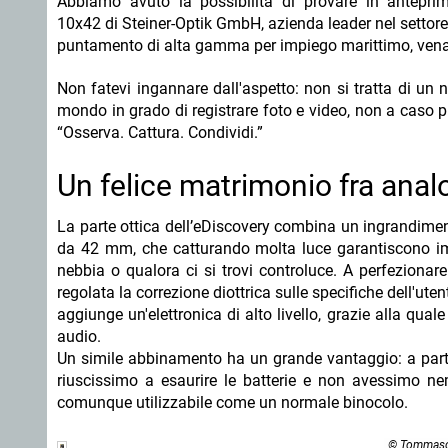
Abbiamo avuto la possibilità di provare in anteprim
10x42 di Steiner-Optik GmbH, azienda leader nel settore
puntamento di alta gamma per impiego marittimo, venator
Non fatevi ingannare dall'aspetto: non si tratta di un
mondo in grado di registrare foto e video, non a caso p
“Osserva. Cattura. Condividi.”
Un felice matrimonio fra analo
La parte ottica dell’eDiscovery combina un ingrandimento
da 42 mm, che catturando molta luce garantiscono imma
nebbia o qualora ci si trovi controluce. A perfezionare
regolata la correzione diottrica sulle specifiche dell'ute
aggiunge un'elettronica di alto livello, grazie alla qua
audio.
Un simile abbinamento ha un grande vantaggio: a parte
riuscissimo a esaurire le batterie e non avessimo n
comunque utilizzabile come un normale binocolo.
© Tommaso