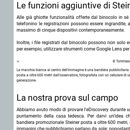
Le funzioni aggiuntive di Ste
Alle già ghiotte funzionalità offerte dal binocolo in s
telefonino le registrazioni possono essere ingrandite, a
massimo di cinque dispositivi contemporaneamente.
Inoltre, i file registrati dal binocolo possono non solo es
per esempio, utilizzare strumenti come Google Lens per a
© Tommaso
La macchia bianca al centro dell'immagine è una bandiera pubblicitaria 
posta a oltre 600 metri dall'osservatore, fotografata con un cellulare di u
generazione.
La nostra prova sul campo
Abbiamo avuto modo di provare l'eDiscovery durante un 
puntamento della casa tedesca. Per darvi un'idea ch
bandiera promozionale Steiner posta a oltre 600 metri, s
immagini che pubblichiamo parlano da sole: nonostante i