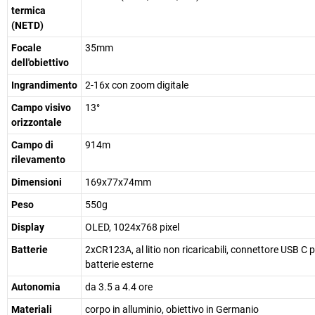
termica
(NETD)
Focale
35mm
dell'obiettivo
Ingrandimento
2-16x con zoom digitale
Campo visivo
13°
orizzontale
Campo di
914m
rilevamento
Dimensioni
169x77x74mm
Peso
550g
Display
OLED, 1024x768 pixel
Batterie
2xCR123A, al litio non ricaricabili, connettore USB C 
batterie esterne
Autonomia
da 3.5 a 4.4 ore
Materiali
corpo in alluminio, obiettivo in Germanio