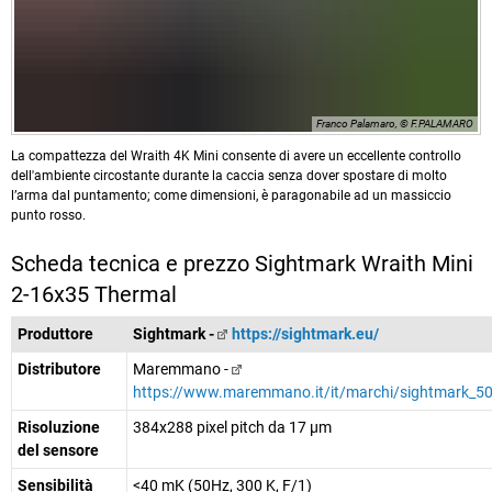
Franco Palamaro, © F.PALAMARO
La compattezza del Wraith 4K Mini consente di avere un eccellente controllo
dell'ambiente circostante durante la caccia senza dover spostare di molto
l’arma dal puntamento; come dimensioni, è paragonabile ad un massiccio
punto rosso.
Scheda tecnica e prezzo Sightmark Wraith Mini
2-16x35 Thermal
Produttore
Sightmark -
https://sightmark.eu/
Distributore
Maremmano -
https://www.maremmano.it/it/marchi/sightmark_5
Risoluzione
384x288 pixel pitch da 17 µm
del sensore
Sensibilità
<40 mK (50Hz, 300 K, F/1)