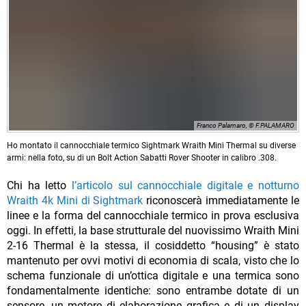
Franco Palamaro, © F.PALAMARO
Ho montato il cannocchiale termico Sightmark Wraith Mini Thermal su diverse
armi: nella foto, su di un Bolt Action Sabatti Rover Shooter in calibro .308.
Chi ha letto
l’articolo sul cannocchiale digitale e notturno
Wraith 4k Mini di Sightmark
riconoscerà immediatamente le
linee e la forma del cannocchiale termico in prova esclusiva
oggi. In effetti, la base strutturale del nuovissimo Wraith Mini
2-16 Thermal è la stessa, il cosiddetto “housing” è stato
mantenuto per ovvi motivi di economia di scala, visto che lo
schema funzionale di un’ottica digitale e una termica sono
fondamentalmente identiche: sono entrambe dotate di un
sensore, un motore di elaborazione grafica e di un display