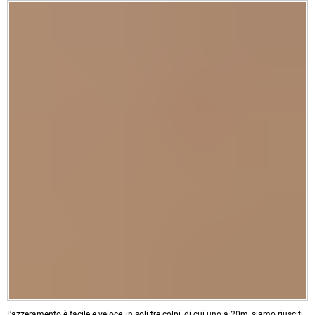
L’azzeramento è facile e veloce, in soli tre colpi, di cui uno a 20m, siamo riusciti