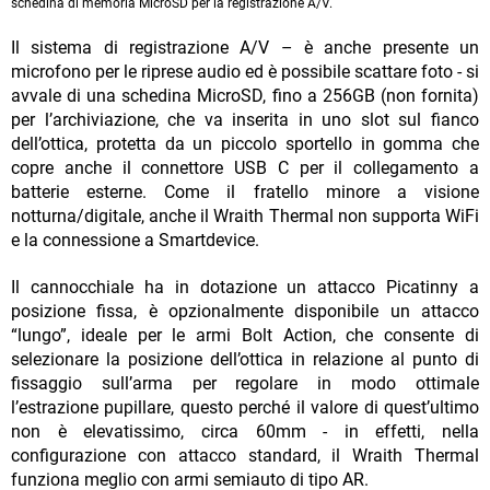
schedina di memoria MicroSD per la registrazione A/V.
Il sistema di registrazione A/V – è anche presente un
microfono per le riprese audio ed è possibile scattare foto - si
avvale di una schedina MicroSD, fino a 256GB (non fornita)
per l’archiviazione, che va inserita in uno slot sul fianco
dell’ottica, protetta da un piccolo sportello in gomma che
copre anche il connettore USB C per il collegamento a
batterie esterne. Come il fratello minore a visione
notturna/digitale, anche il Wraith Thermal non supporta WiFi
e la connessione a Smartdevice.
Il cannocchiale ha in dotazione un attacco Picatinny a
posizione fissa, è opzionalmente disponibile un attacco
“lungo”, ideale per le armi Bolt Action, che consente di
selezionare la posizione dell’ottica in relazione al punto di
fissaggio sull’arma per regolare in modo ottimale
l’estrazione pupillare, questo perché il valore di quest’ultimo
non è elevatissimo, circa 60mm - in effetti, nella
configurazione con attacco standard, il Wraith Thermal
funziona meglio con armi semiauto di tipo AR.