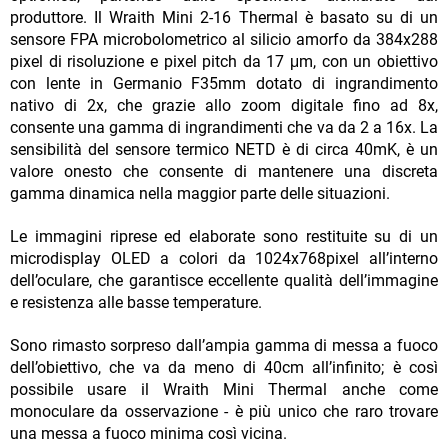
produttore. Il Wraith Mini 2-16 Thermal è basato su di un
sensore FPA microbolometrico al silicio amorfo da 384x288
pixel di risoluzione e pixel pitch da 17 μm, con un obiettivo
con lente in Germanio F35mm dotato di ingrandimento
nativo di 2x, che grazie allo zoom digitale fino ad 8x,
consente una gamma di ingrandimenti che va da 2 a 16x. La
sensibilità del sensore termico NETD è di circa 40mK, è un
valore onesto che consente di mantenere una discreta
gamma dinamica nella maggior parte delle situazioni.
Le immagini riprese ed elaborate sono restituite su di un
microdisplay OLED a colori da 1024x768pixel all’interno
dell’oculare, che garantisce eccellente qualità dell’immagine
e resistenza alle basse temperature.
Sono rimasto sorpreso dall’ampia gamma di messa a fuoco
dell’obiettivo, che va da meno di 40cm all’infinito; è così
possibile usare il Wraith Mini Thermal anche come
monoculare da osservazione - è più unico che raro trovare
una messa a fuoco minima così vicina.