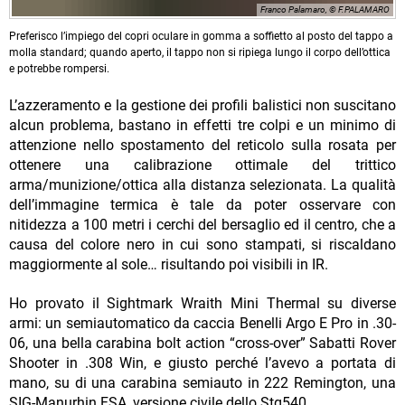
Franco Palamaro, © F.PALAMARO
Preferisco l’impiego del copri oculare in gomma a soffietto al posto del tappo a
molla standard; quando aperto, il tappo non si ripiega lungo il corpo dell’ottica
e potrebbe rompersi.
L’azzeramento e la gestione dei profili balistici non suscitano
alcun problema, bastano in effetti tre colpi e un minimo di
attenzione nello spostamento del reticolo sulla rosata per
ottenere una calibrazione ottimale del trittico
arma/munizione/ottica alla distanza selezionata. La qualità
dell’immagine termica è tale da poter osservare con
nitidezza a 100 metri i cerchi del bersaglio ed il centro, che a
causa del colore nero in cui sono stampati, si riscaldano
maggiormente al sole… risultando poi visibili in IR.
Ho provato il Sightmark Wraith Mini Thermal su diverse
armi: un semiautomatico da caccia Benelli Argo E Pro in .30-
06, una bella carabina bolt action “cross-over” Sabatti Rover
Shooter in .308 Win, e giusto perché l’avevo a portata di
mano, su di una carabina semiauto in 222 Remington, una
SIG-Manurhin FSA, versione civile dello Stg540.