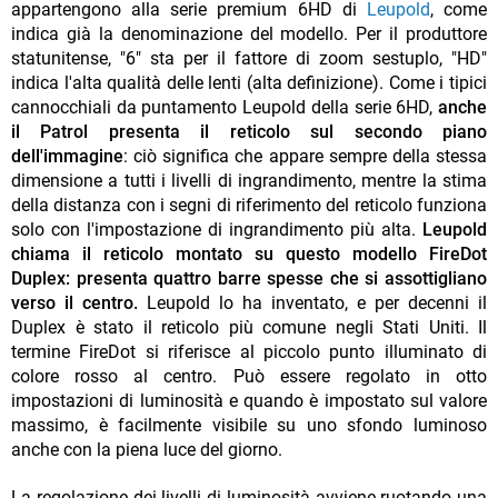
appartengono alla serie premium 6HD di
Leupold
, come
indica già la denominazione del modello. Per il produttore
statunitense, "6" sta per il fattore di zoom sestuplo, "HD"
indica l'alta qualità delle lenti (alta definizione). Come i tipici
cannocchiali da puntamento Leupold della serie 6HD,
anche
il Patrol presenta il reticolo sul secondo piano
dell'immagine
: ciò significa che appare sempre della stessa
dimensione a tutti i livelli di ingrandimento, mentre la stima
della distanza con i segni di riferimento del reticolo funziona
solo con l'impostazione di ingrandimento più alta.
Leupold
chiama il reticolo montato su questo modello FireDot
Duplex: presenta quattro barre spesse che si assottigliano
verso il centro.
Leupold lo ha inventato, e per decenni il
Duplex è stato il reticolo più comune negli Stati Uniti. Il
termine FireDot si riferisce al piccolo punto illuminato di
colore rosso al centro. Può essere regolato in otto
impostazioni di luminosità e quando è impostato sul valore
massimo, è facilmente visibile su uno sfondo luminoso
anche con la piena luce del giorno.
La regolazione dei livelli di luminosità avviene ruotando una