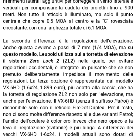
riferimenti laterali aggiuntivi per correggere il vento laterale e
verticali per compensare la caduta dei proiettili fino a 900
metri. Non tutto il reticolo è illuminato, ma solo il punto
centrale che copre 0,5 MOA al centro e la "C" rovesciata
circostante, con una larghezza totale di 6,1 MOA.
La seconda differenza è la regolazione dell'elevazione.
Anche questa avviene a passi di 7 mm (1/4 MOA), ma
su
questo modello, Leupold utilizza sulla torretta di elevazione
il sistema
Zero Lock 2
(ZL2)
nella quale, per evitare
regolazioni accidentali, è integrato un pulsante che se non
premuto deliberatamente impedisce il movimento delle
regolazioni. La terza opzione è rappresentata dal modello
VX-6HD (1-6x24, 1.899 euro), più adatto alla caccia, che ha
la torretta di regolazione ZL2 non solo per l'elevazione, ma
anche per l’elevazione. Il VX-6HD (senza il suffisso
Patrol
) è
disponibile solo con il reticolo FireDot-Duplex. Per il resto,
non ci sono molte differenze rispetto alle due varianti Patrol;
l'anello dell'oculare è color oro invece che nero opaco e la
leva di regolazione (svitabile) è più lunga. A differenza dei
vecchi VX-6HD 1-6x24, i modelli attuali sono dotati di