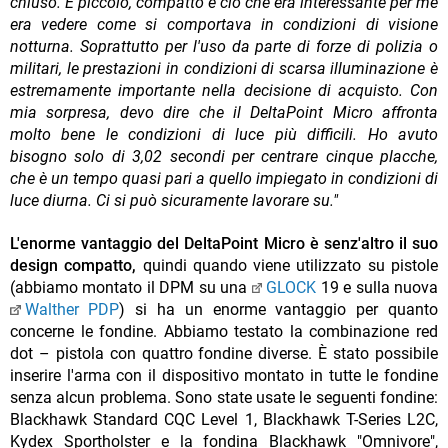
chiuso. È piccolo, compatto e ciò che era interessante per me
era vedere come si comportava in condizioni di visione
notturna. Soprattutto per l'uso da parte di forze di polizia o
militari, le prestazioni in condizioni di scarsa illuminazione è
estremamente importante nella decisione di acquisto. Con
mia sorpresa, devo dire che il DeltaPoint Micro affronta
molto bene le condizioni di luce più difficili. Ho avuto
bisogno solo di 3,02 secondi per centrare cinque placche,
che è un tempo quasi pari a quello impiegato in condizioni di
luce diurna. Ci si può sicuramente lavorare su."
L'enorme vantaggio del DeltaPoint Micro è senz'altro il suo
design compatto,
quindi quando viene utilizzato su pistole
(abbiamo montato il DPM su una
GLOCK
19 e sulla nuova
Walther PDP
) si ha un enorme vantaggio per quanto
concerne le fondine. Abbiamo testato la combinazione red
dot – pistola con quattro fondine diverse. È stato possibile
inserire l'arma con il dispositivo montato in tutte le fondine
senza alcun problema. Sono state usate le seguenti fondine:
Blackhawk Standard CQC Level 1, Blackhawk T-Series L2C,
Kydex Sportholster e la fondina Blackhawk "Omnivore",