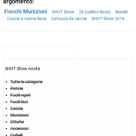
argomento:
Fiocchi Munizioni
SHOT Show
28 (calibro liscio)
Benelli
Caccia a canna liscia
Cartucce da caccia
SHOT Show 2016
SHOT Show novità
Tutte le categorie
Pistole
Fucili rigati
Fucili lisci
Caccia
Munizioni
Ottiche
Accessori
Coltelli