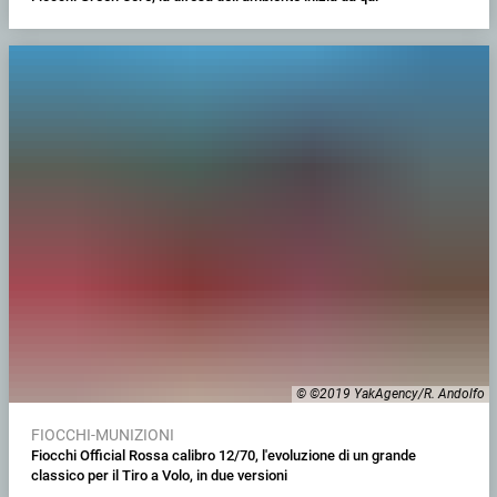
© ©2019 YakAgency/R. Andolfo
FIOCCHI-MUNIZIONI
Fiocchi Official Rossa calibro 12/70, l'evoluzione di un grande
classico per il Tiro a Volo, in due versioni