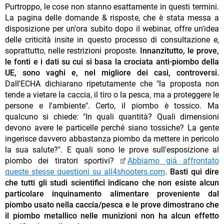
Purtroppo, le cose non stanno esattamente in questi termini.
La pagina delle domande & risposte, che è stata messa a
disposizione per un'ora subito dopo il webinar, offre un'idea
delle criticità insite in questo processo di consultazione e,
soprattutto, nelle restrizioni proposte.
Innanzitutto, le prove,
le fonti e i dati su cui si basa la crociata anti-piombo della
UE, sono vaghi e, nel migliore dei casi, controversi.
Dall'ECHA dichiarano ripetutamente che "la proposta non
tende a vietare la caccia, il tiro o la pesca, ma a proteggere le
persone e l'ambiente". Certo, il piombo è tossico. Ma
qualcuno si chiede: "In quali quantità? Quali dimensioni
devono avere le particelle perché siano tossiche? La gente
ingerisce davvero abbastanza piombo da mettere in pericolo
la sua salute?". E quali sono le prove sull'esposizione al
piombo dei tiratori sportivi?
Abbiamo già affrontato
queste stesse questioni su all4shooters.com
.
Basti qui dire
che tutti gli studi scientifici indicano che non esiste alcun
particolare inquinamento alimentare proveniente dal
piombo usato nella caccia/pesca e le prove dimostrano che
il piombo metallico nelle munizioni non ha alcun effetto