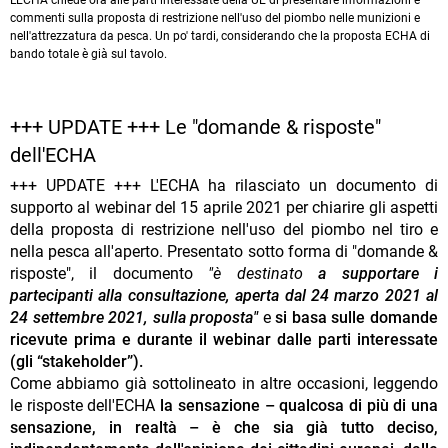
L'ECHA chiede ora alle parti interessate della UE di presentare informazioni e
commenti sulla proposta di restrizione nell'uso del piombo nelle munizioni e
nell'attrezzatura da pesca. Un po' tardi, considerando che la proposta ECHA di
bando totale è già sul tavolo.
+++ UPDATE +++ Le "domande & risposte"
dell'ECHA
+++ UPDATE +++ L'ECHA ha rilasciato un documento di
supporto al webinar del 15 aprile 2021 per chiarire gli aspetti
della proposta di restrizione nell'uso del piombo nel tiro e
nella pesca all'aperto. Presentato sotto forma di "domande &
risposte", il documento
"è destinato
a supportare i
partecipanti alla consultazione, aperta dal 24 marzo 2021 al
24 settembre 2021, sulla proposta"
e
si basa sulle domande
ricevute prima e durante il webinar dalle parti interessate
(gli “stakeholder”).
Come abbiamo già sottolineato in altre occasioni, leggendo
le risposte dell'ECHA
la sensazione – qualcosa di più di una
sensazione, in realtà – è che sia già tutto deciso,