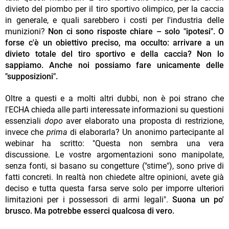
divieto del piombo per il tiro sportivo olimpico, per la caccia
in generale, e quali sarebbero i costi per l'industria delle
munizioni?
Non ci sono risposte chiare – solo "ipotesi". O
forse c'è un obiettivo preciso, ma occulto: arrivare a un
divieto totale del tiro sportivo e della caccia? Non lo
sappiamo. Anche noi possiamo fare unicamente delle
"supposizioni".
Oltre a questi e a molti altri dubbi, non è poi strano che
l'ECHA chieda alle parti interessate informazioni su questioni
essenziali
dopo
aver elaborato una proposta di restrizione,
invece che
prima
di elaborarla? Un anonimo partecipante al
webinar ha scritto: "Questa non sembra una vera
discussione. Le vostre argomentazioni sono manipolate,
senza fonti, si basano su congetture ("stime"), sono prive di
fatti concreti. In realtà non chiedete altre opinioni, avete già
deciso e tutta questa farsa serve solo per imporre ulteriori
limitazioni per i possessori di armi legali".
Suona un po'
brusco. Ma potrebbe esserci qualcosa di vero.