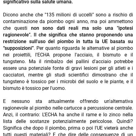
significativo sulla salute umana.
Dicono anche che "135 milioni di uccelli" sono a rischio di
contaminazione da piombo ogni anno, ma poi ammettono
che questi
non sono dati reali ma solo una "ipotesi
ragionevole". Il che significa che stanno proponendo una
restrizione sull'uso del piombo in tutta la UE basata su
“supposizioni”
. Per quanto riguarda le alternative al piombo
nei proiettili, l'ECHA propone l'acciaio, il bismuto e il
tungsteno. Ma il rimbalzo dei pallini d'acciaio potrebbe
essere una potenziale fonte di gravi lesioni per gli atleti e i
cacciatori, mentre gli studi scientifici dimostrano che il
tungsteno è tossico per i microbi del suolo e le piante, e il
bismuto è tossico per l'uomo.
E nessuno sta attualmente offrendo un'alternativa
ragionevole al piombo nelle cartucce a percussione centrale.
Anzi, il contrario: L'ECHA ha anche il rame e lo zinco nella
lista delle sostanze potenzialmente pericolose. Quindi?
Significa che dopo il piombo, prima o poi l'UE vieterà anche
tutti questi materiali? E che dire delle conseguenze di un