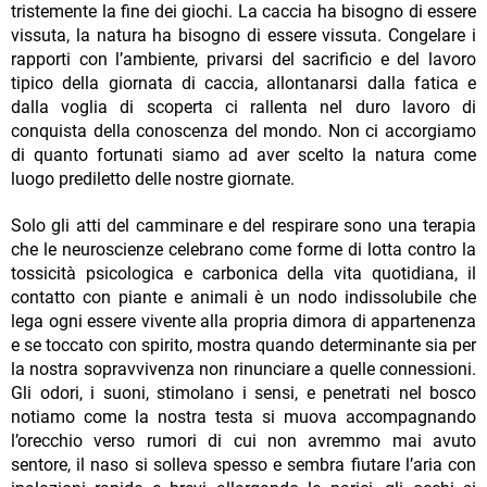
tristemente la fine dei giochi. La caccia ha bisogno di essere
vissuta, la natura ha bisogno di essere vissuta. Congelare i
rapporti con l’ambiente, privarsi del sacrificio e del lavoro
tipico della giornata di caccia, allontanarsi dalla fatica e
dalla voglia di scoperta ci rallenta nel duro lavoro di
conquista della conoscenza del mondo. Non ci accorgiamo
di quanto fortunati siamo ad aver scelto la natura come
luogo prediletto delle nostre giornate.
Solo gli atti del camminare e del respirare sono una terapia
che le neuroscienze celebrano come forme di lotta contro la
tossicità psicologica e carbonica della vita quotidiana, il
contatto con piante e animali è un nodo indissolubile che
lega ogni essere vivente alla propria dimora di appartenenza
e se toccato con spirito, mostra quando determinante sia per
la nostra sopravvivenza non rinunciare a quelle connessioni.
Gli odori, i suoni, stimolano i sensi, e penetrati nel bosco
notiamo come la nostra testa si muova accompagnando
l’orecchio verso rumori di cui non avremmo mai avuto
sentore, il naso si solleva spesso e sembra fiutare l’aria con