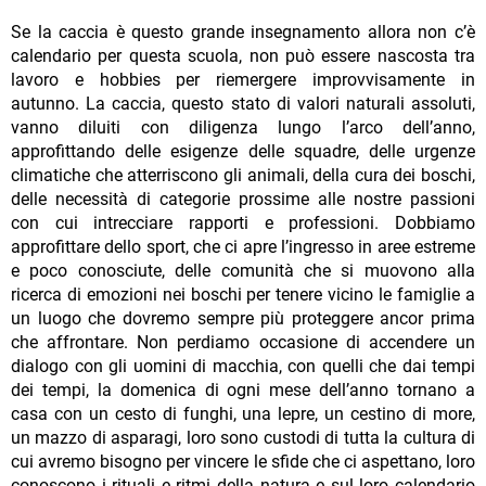
Se la caccia è questo grande insegnamento allora non c’è
calendario per questa scuola, non può essere nascosta tra
lavoro e hobbies per riemergere improvvisamente in
autunno. La caccia, questo stato di valori naturali assoluti,
vanno diluiti con diligenza lungo l’arco dell’anno,
approfittando delle esigenze delle squadre, delle urgenze
climatiche che atterriscono gli animali, della cura dei boschi,
delle necessità di categorie prossime alle nostre passioni
con cui intrecciare rapporti e professioni. Dobbiamo
approfittare dello sport, che ci apre l’ingresso in aree estreme
e poco conosciute, delle comunità che si muovono alla
ricerca di emozioni nei boschi per tenere vicino le famiglie a
un luogo che dovremo sempre più proteggere ancor prima
che affrontare. Non perdiamo occasione di accendere un
dialogo con gli uomini di macchia, con quelli che dai tempi
dei tempi, la domenica di ogni mese dell’anno tornano a
casa con un cesto di funghi, una lepre, un cestino di more,
un mazzo di asparagi, loro sono custodi di tutta la cultura di
cui avremo bisogno per vincere le sfide che ci aspettano, loro
conoscono i rituali e ritmi della natura e sul loro calendario