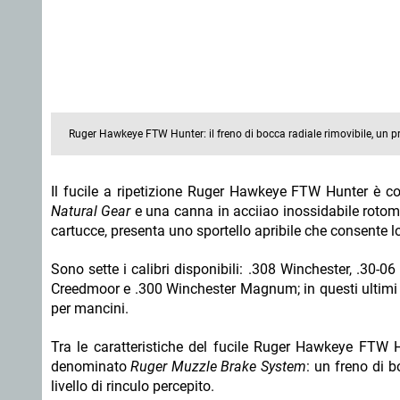
Ruger Hawkeye FTW Hunter: il freno di bocca radiale rimovibile, un pr
Il fucile a ripetizione Ruger Hawkeye FTW Hunter è co
Natural Gear
e una canna in acciiao inossidabile rotomar
cartucce, presenta uno sportello apribile che 
Sono sette i calibri disponibili: .308 Winchester, .30-06 Springfield, 7mm Remington Magnum, 
Creedmoor e .300 Winchester Magnum; in questi ultimi tre calibri, il Ruger Hawkeye FTW Hunter è disponibile anche in versione
per mancini.
Tra le caratteristiche del fucile Ruger Hawkeye FTW Hunte
denominato
Ruger Muzzle Brake System
: un freno di b
livello di rinculo percepito.