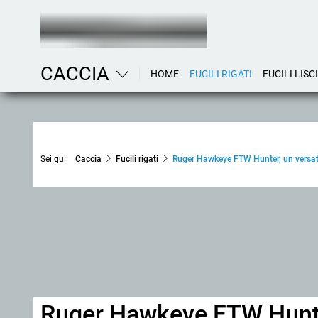
CACCIA
HOME
FUCILI RIGATI
FUCILI LISCI
Sei qui:
Caccia
Fucili rigati
Ruger Hawkeye FTW Hunter, un versati
Ruger Hawkeye FTW Hunter,