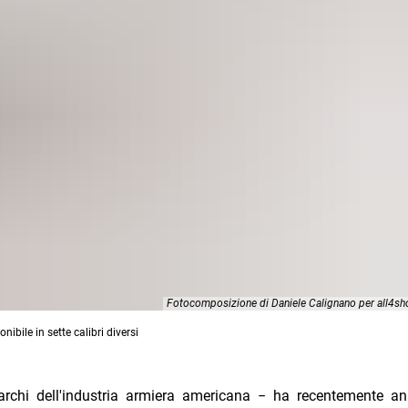
Fotocomposizione di Daniele Calignano per all4s
ibile in sette calibri diversi
rchi dell'industria armiera americana − ha recentemente an