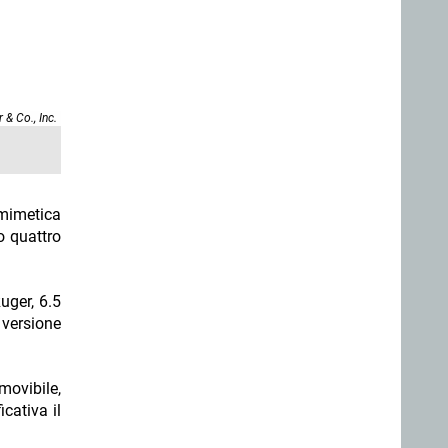
 & Co., Inc.
 mimetica
o quattro
cativa il