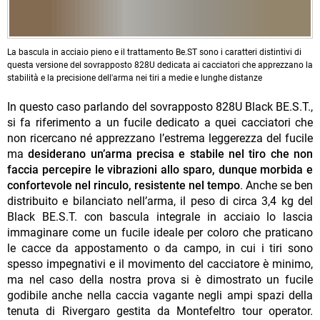
La bascula in acciaio pieno e il trattamento Be.ST sono i caratteri distintivi di
questa versione del sovrapposto 828U dedicata ai cacciatori che apprezzano la
stabilità e la precisione dell'arma nei tiri a medie e lunghe distanze
In questo caso parlando del sovrapposto 828U Black BE.S.T.,
si fa riferimento a un fucile dedicato a quei cacciatori che
non ricercano né apprezzano l’estrema leggerezza del fucile
ma
desiderano un’arma precisa e stabile nel tiro che non
faccia percepire le vibrazioni allo sparo, dunque morbida e
confortevole nel rinculo, resistente nel tempo
. Anche se ben
distribuito e bilanciato nell’arma, il peso di circa 3,4 kg del
Black BE.S.T. con bascula integrale in acciaio lo lascia
immaginare come un fucile ideale per coloro che praticano
le cacce da appostamento o da campo, in cui i tiri sono
spesso impegnativi e il movimento del cacciatore è minimo,
ma nel caso della nostra prova si è dimostrato un fucile
godibile anche nella caccia vagante negli ampi spazi della
tenuta di Rivergaro gestita da Montefeltro tour operator.