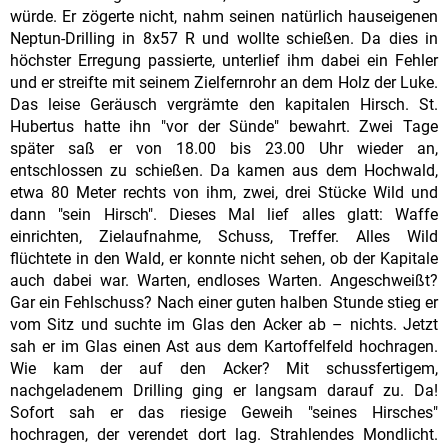
würde. Er zögerte nicht, nahm seinen natürlich hauseigenen
Neptun-Drilling in 8x57 R und wollte schießen. Da dies in
höchster Erregung passierte, unterlief ihm dabei ein Fehler
und er streifte mit seinem Zielfernrohr an dem Holz der Luke.
Das leise Geräusch vergrämte den kapitalen Hirsch. St.
Hubertus hatte ihn "vor der Sünde" bewahrt. Zwei Tage
später saß er von 18.00 bis 23.00 Uhr wieder an,
entschlossen zu schießen. Da kamen aus dem Hochwald,
etwa 80 Meter rechts von ihm, zwei, drei Stücke Wild und
dann "sein Hirsch". Dieses Mal lief alles glatt: Waffe
einrichten, Zielaufnahme, Schuss, Treffer. Alles Wild
flüchtete in den Wald, er konnte nicht sehen, ob der Kapitale
auch dabei war. Warten, endloses Warten. Angeschweißt?
Gar ein Fehlschuss? Nach einer guten halben Stunde stieg er
vom Sitz und suchte im Glas den Acker ab – nichts. Jetzt
sah er im Glas einen Ast aus dem Kartoffelfeld hochragen.
Wie kam der auf den Acker? Mit schussfertigem,
nachgeladenem Drilling ging er langsam darauf zu. Da!
Sofort sah er das riesige Geweih "seines Hirsches"
hochragen, der verendet dort lag. Strahlendes Mondlicht.