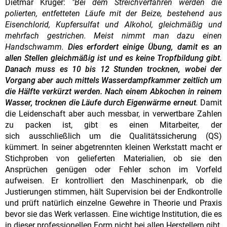
Dietmar Krüger:
"Bei dem Streichverfahren werden die
polierten, entfetteten Läufe mit der Beize, bestehend aus
Eisenchlorid, Kupfersulfat und Alkohol, gleichmäßig und
mehrfach gestrichen. Meist nimmt man dazu einen
Handschwamm.
Dies erfordert einige Übung, damit es an
allen Stellen gleichmäßig ist und es keine Tropfbildung gibt.
Danach muss es 10 bis 12 Stunden trocknen, wobei der
Vorgang aber auch mittels Wasserdampfkammer zeitlich um
die Hälfte verkürzt werden. Nach einem Abkochen in reinem
Wasser, trocknen die Läufe durch Eigenwärme erneut
.
Damit
die Leidenschaft aber auch messbar, in verwertbare Zahlen
zu packen ist, gibt es einen Mitarbeiter, der
sich ausschließlich um die Qualitätssicherung (QS)
kümmert. In seiner abgetrennten kleinen Werkstatt macht er
Stichproben von gelieferten Materialien, ob sie den
Ansprüchen genügen oder Fehler schon im Vorfeld
aufweisen. Er kontrolliert den Maschinenpark, ob die
Justierungen stimmen, hält Supervision bei der Endkontrolle
und prüft natürlich einzelne Gewehre in Theorie und Praxis
bevor sie das Werk verlassen. Eine wichtige Institution, die es
in dieser professionellen Form nicht bei allen Herstellern gibt.