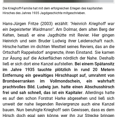
Die Krieghoff-Familie hat mit dem erfolgreichen Erlegen des kapitalsten
Hirsches des Jahres 1935 Jagdgeschichte mitgeschrieben.
Hans-Jürgen Fritze (2003) erzählt:
"Heinrich Krieghoff war
ein begeisterter Waidmann"
. Am Dolmar, dem alten Berg der
Kelten, besaß er eine Jagdhütte mit Revier. Hier gingen
Heinrich und sein Bruder Ludwig ihrer Leidenschaft nach.
Hirsche hatten im dichten Westteil seines Reviers, das an die
Ortschaft Rappelsdorf angrenzte, ihren Einstand. Sie kamen
zur Äsung auf die Ackerflächen nördlich der Nahe. Deshalb
ließ er sich dort eine Kanzel aufstellen.
Bei einem Spätansitz
im Jahre 1935 tauchte plötzlich in rund 20 Metern
Entfernung ein gewaltiges Hirschhaupt auf, umrahmt von
Brombeerranken im Vollmondschein, ein wahrhaft
prachtvolles Bild. Ludwig jun. hatte einen Abschusshirsch
frei und sah schnell, das ist ein Kapitaler
. Allerdings hatte
es auf den schon Forstrat Harke abgesehen und ließ sich
unweit der nahe liegenden Reviergrenze auch eine Kanzel
bauen. Nun beruhigte Krieghoff sein Gewissen, dass es dem
Hirsch doch egal sein könne, wer ihn zur Strecke bringen