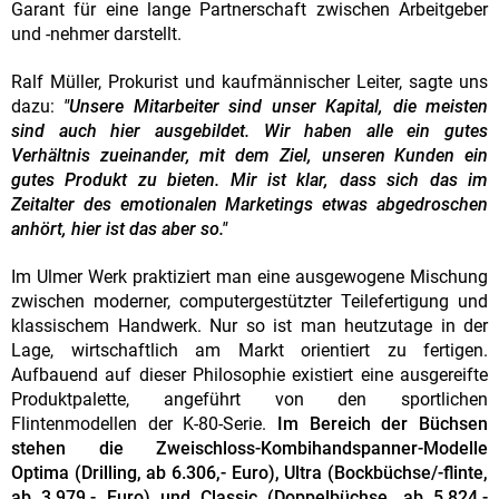
Garant für eine lange Partnerschaft zwischen Arbeitgeber
und -nehmer darstellt.
Ralf Müller, Prokurist und kaufmännischer Leiter, sagte uns
dazu:
"Unsere Mitarbeiter sind unser Kapital, die meisten
sind auch hier ausgebildet. Wir haben alle ein gutes
Verhältnis zueinander, mit dem Ziel, unseren Kunden ein
gutes Produkt zu bieten. Mir ist klar, dass sich das im
Zeitalter des emotionalen Marketings etwas abgedroschen
anhört, hier ist das aber so."
Im Ulmer Werk praktiziert man eine ausgewogene Mischung
zwischen moderner, computergestützter Teilefertigung und
klassischem Handwerk. Nur so ist man heutzutage in der
Lage, wirtschaftlich am Markt orientiert zu fertigen.
Aufbauend auf dieser Philosophie existiert eine ausgereifte
Produktpalette, angeführt von den sportlichen
Flintenmodellen der K-80-Serie.
Im Bereich der Büchsen
stehen die Zweischloss-Kombihandspanner-Modelle
Optima (Drilling, ab 6.306,- Euro), Ultra (Bockbüchse/-flinte,
ab 3.979,- Euro) und Classic (Doppelbüchse, ab 5.824,-