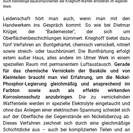
Auch kleinteilige Baukomponenten der Krieghoff-Waffen entstehen im eigenen
Werk.
Leidenschaft hört man auch, wenn man mit den
Handwerkern ins Gespräch kommt. So wie bei Dietmar
Krüger, der "Bademeister", der sich um
Oberflächenbeschichtungen kümmert. Krieghoff bietet dazu
fünf Verfahren an: Buntgehärtet, chemisch vernickelt, nitriert
sowie streich- oder tauchbrüniert. Die Bunthärtung erfolgt
extern außer Haus, alles andere im Ulmer Werk in einem
speziellen Raum mit permanentem Luftaustausch.
Gerade
für das chemische Vernickeln der Basküle und von
Kleinteilen braucht man viel Erfahrung, um die Nickel-
Phosphor-Legierung gleichmäßig und ansprechend im
Farbton sowie auch als effektiv wirkenden
Korrosionsschutz anzubringen
. Die zu vernickelnden
Waffenteile werden in spezielle Elektrolyte eingetaucht und
ohne das Anlegen einer elektrischen Spannung scheidet sich
auf der Oberfläche der Gegenstände ein Nickelüberzug ab.
Dieses Verfahren zeichnet sich durch eine gleichmäßige
Schichtdicke aus – auch bei komplizierten Teilen und an