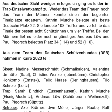
Aus
deutscher Sicht weniger erfolgreich ging es leider im
Trap-Einzelwettkampf zu.
Weder das Team der Frauen noch
das Team der Männer konnte einen der begehrten
Finalplätze ergattern. Kathrin Murche belegte als beste
Deutsche Platz 22: Sie landete 108 Treffer und verfehlte das
Finale der besten acht Schützinnen um vier Treffer. Bei den
Männern lief es leider noch ungünstiger: Andreas Löw und
Paul Pigorsch belegten Platz 34 (114) und 52 (110).
Aus dem Team des Deutschen Schützenbundes (DSB)
nahmen in Kairo 2023 teil:
Skeet
: Nadine Messerschmidt (Schmalkalden), Valentina
Umhöfer (Saal), Christine Wenzel (Ibbenbüren), Christopher
Honkomp (Emstek), Felix Haase (Oerlinghausen), Tilo
Schreier (Loitz)
Trap
: Sarah Bindrich (Eussenhausen), Kathrin Murche
(Elsnig-Mockritz), Andreas Löw (Schönbronn Weihenzell),
Paul Pigorsch (Süptitz)
Betreuer
: Axel Krämer, Uwe Möller, Jürgen Raabe, Ralf