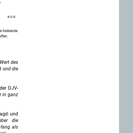
"
© G.B.
e treibende
affen.
 Wert des
t und die
 der DJV-
r in ganz
Jagd- und
über die
fang als