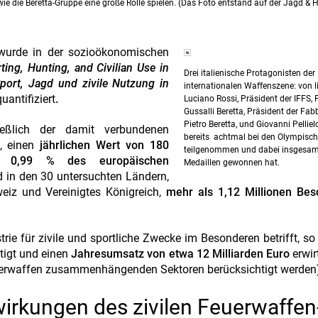
 die Beretta-Gruppe eine große Rolle spielen. (Das Foto entstand auf der Jagd & 
a wurde in der sozioökonomischen
ing, Hunting, and Civilian Use in
Drei italienische Protagonisten der
port, Jagd und zivile Nutzung in
internationalen Waffenszene: von l
uantifiziert
.
Luciano Rossi, Präsident der IFFS,
Gussalli Beretta, Präsident der Fab
Pietro Beretta, und Giovanni Pellielo
ießlich der damit verbundenen
bereits achtmal bei den Olympisch
e, einen
jährlichen Wert von 180
teilgenommen und dabei insgesamt
h 0,99 % des europäischen
Medaillen gewonnen hat.
 in den 30 untersuchten Ländern,
weiz und Vereinigtes Königreich,
mehr als 1,12 Millionen Besc
e für zivile und sportliche Zwecke im Besonderen betrifft, so 
tigt und einen
Jahresumsatz von etwa 12 Milliarden Euro
erwir
uerwaffen zusammenhängenden Sektoren berücksichtigt werden
rkungen des zivilen Feuerwaffen