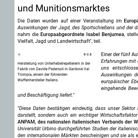
und Munitionsmarktes
Die Daten wurden auf einer Veranstaltung im
Europ
Auswirkungen der Jagd, des Sportschießens und der d
nahm die
Europaabgeordnete Isabel Benjumea
, stel
Vielfalt, Jagd und Landwirtschaft", teil.
Einer der fünf Au
© G.B.
Erfahrungen mit e
Herstellung von Unterhebelrepetierern in der
uns entschloss
Fabrik von Davide Pedersoli in Gardone Val
Auswirkungen de
Trompia, einem der führenden
Waffenhersteller Italiens.
europäischer Ebe
eingehende Bewe
und Beschäftigung liefert."
"
Diese Daten bestätigen eindeutig, dass unser Sektor n
darstellt, sondern auch ein wichtiger Wirtschaftsfaktor 
ANPAM, des nationalen italienischen Verbands der Wa
Universität Urbino durchgeführten Studien der italieni
den internationalen Märkten bescheinigen und sie als 