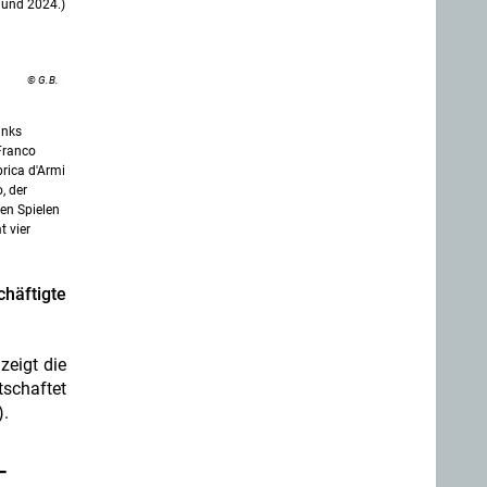
Hund 2024.)
© G.B.
inks
 Franco
brica d'Armi
, der
en Spielen
 vier
häftigte
zeigt die
tschaftet
).
-