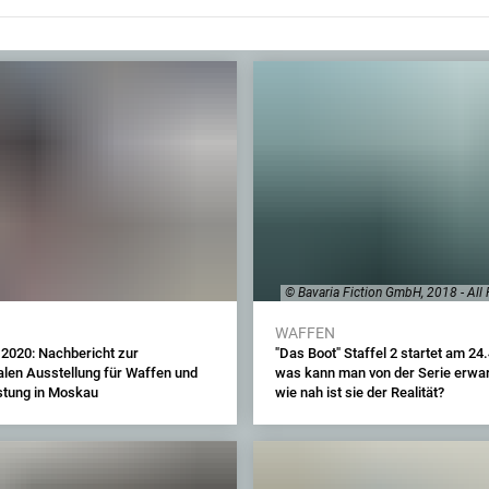
© Bavaria Fiction GmbH, 2018 - All
WAFFEN
020: Nachbericht zur
"Das Boot" Staffel 2 startet am 24
alen Ausstellung für Waffen und
was kann man von der Serie erwa
tung in Moskau
wie nah ist sie der Realität?