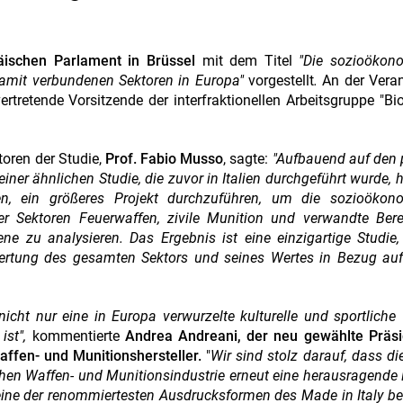
äischen Parlament in Brüssel
mit dem Titel
"Die sozioökon
amit verbundenen Sektoren in Europa"
vorgestellt
.
An der Veran
lvertretende Vorsitzende der interfraktionellen Arbeitsgruppe "Bi
toren der Studie,
Prof. Fabio Musso
, sagte:
"Aufbauend auf den 
iner ähnlichen Studie, die zuvor in Italien durchgeführt wurde, 
en, ein größeres Projekt durchzuführen, um die sozioökon
r Sektoren Feuerwaffen, zivile Munition und verwandte Bere
ne zu analysieren. Das Ergebnis ist eine einzigartige Studie,
rtung des gesamten Sektors und seines Wertes in Bezug au
icht nur eine in Europa verwurzelte kulturelle und sportliche 
ist",
kommentierte
Andrea Andreani, der neu gewählte Präsi
ffen- und Munitionshersteller.
"
Wir sind stolz darauf, dass di
schen Waffen- und Munitionsindustrie erneut eine herausragende 
eine der renommiertesten Ausdrucksformen des Made in Italy be