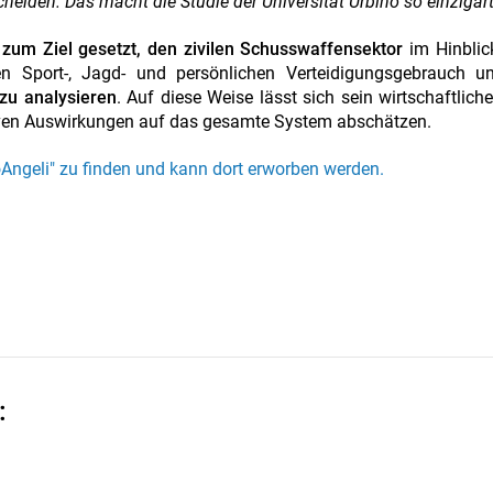
iden. Das macht die Studie der Universität Urbino so einzigart
n zum Ziel gesetzt, den zivilen Schusswaffensektor
im Hinblic
n Sport-, Jagd- und persönlichen Verteidigungsgebrauch u
zu analysieren
. Auf diese Weise lässt sich sein wirtschaftliche
ven Auswirkungen auf das gesamte System abschätzen.
coAngeli" zu finden und kann dort erworben werden.
: