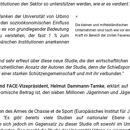
itutionen den Sektor so unterstützen werden, wie er es verdient.
danken der Universität von Urbino
nden sozioökonomischen Einfluss
Die kleinen und mittelständischen
ss es von grundlegender Bedeutung
Unternehmen sind nach wie vor ein
zu verstehen, der fast 1 % zum
Kraft im Bereich der zivilen Feuerw
opäischen Institutionen anerkennen
ind sehr erfreut über diese neue Studie, die den wirtschaftlichen
zheitlichen Ansatz der Autoren der Studie, denn der Schießspor
nd einer starken Schützengemeinschaft und mit ihr verbunden."
und FACE-Vizepräsident, Helmut Dammann-Tamke
, erklärt auf
nomische Beitrag ist, den sieben Millionen Jägerinnen und Jäge
péen des Armes de Chasse et de Sport (Europäisches Institut für 
: "Es gibt bereits viele Studien auf nationaler Ebene 
 sich jedoch im Gegensatz zu dieser Studie oft sowohl im Um