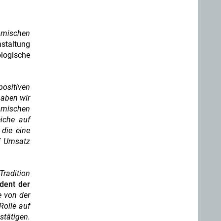
omischen
staltung
ologische
positiven
haben wir
omischen
iche auf
 die eine
f Umsatz
Tradition
dent der
e von der
Rolle auf
stätigen.