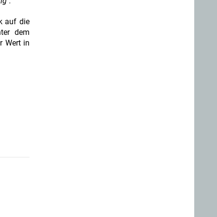
ig".
k auf die
nter dem
r Wert in