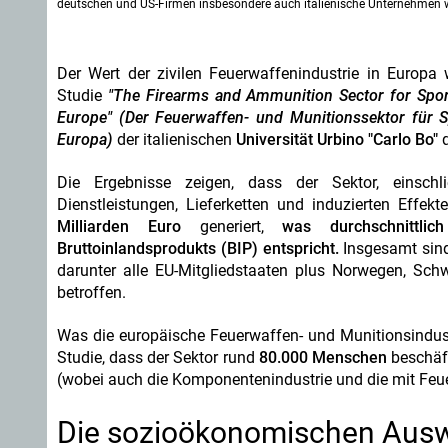
deutschen und US-Firmen insbesondere auch italienische Unternehmen wie
Der Wert der zivilen Feuerwaffenindustrie in Europ
Studie
"The Firearms and Ammunition Sector for Sport
Europe" (Der Feuerwaffen- und Munitionssektor für S
Europa)
der italienischen
Universität Urbino "Carlo Bo"
q
Die Ergebnisse zeigen, dass der Sektor, einschl
Dienstleistungen, Lieferketten und induzierten Effekt
Milliarden Euro
generiert,
was durchschnittlic
Bruttoinlandsprodukts (BIP) entspricht.
Insgesamt sind
darunter alle EU-Mitgliedstaaten plus Norwegen, Sch
betroffen.
Was die europäische Feuerwaffen- und Munitionsindustri
Studie, dass der Sektor rund
80.000 Menschen
beschäf
(wobei auch die Komponentenindustrie und die mit Fe
Die sozioökonomischen Auswi