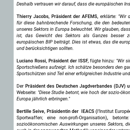
Deshalb vertrauen wir darauf, dass die europäischen Inst
Thierry Jacobs, Präsident der AFEMS,
erklärte:
"Wir 
für diese bahnbrechende Forschung, die den bedeute
unseres Sektors in Europa beleuchtet. Wir glauben, da
ist, das Gewicht des Sektors als Ganzes besser 
europäischen BIP beiträgt. Dies ist etwas, das die eur
und berücksichtigen sollten.
Luciano Rossi, Präsident der ISSF,
fügte hinzu
: "Wir s
Sportschießens aufzeigt. Ich schätze besonders den gan
Sportschützen sind Teil einer erfolgreichen Industrie u
Der
Präsident des Deutschen Jagdverbandes (DJV) 
Webseite:
"Diese Studie betont, wie hoch der sozio-öko
Europa jährlich erbringen."
Bertille Seive, Präsidentin der IEACS (
l’Institut Euro
Sportwaffen; eine non-profi-Organisation)
,
betonte
sozioökonomischen Auswirkungen unseres Sektors, die