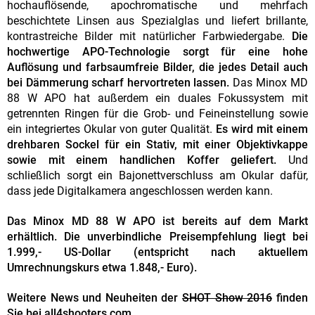
hochauflösende, apochromatische und mehrfach
beschichtete Linsen aus Spezialglas und liefert brillante,
kontrastreiche Bilder mit natürlicher Farbwiedergabe.
Die
hochwertige APO-Technologie sorgt für eine hohe
Auflösung und farbsaumfreie Bilder, die jedes Detail auch
bei Dämmerung scharf hervortreten lassen.
Das Minox MD
88 W APO hat außerdem ein duales Fokussystem mit
getrennten Ringen für die Grob- und Feineinstellung sowie
ein integriertes Okular von guter Qualität.
Es wird mit einem
drehbaren Sockel für ein Stativ, mit einer Objektivkappe
sowie mit einem handlichen Koffer geliefert.
Und
schließlich sorgt ein Bajonettverschluss am Okular dafür,
dass jede Digitalkamera angeschlossen werden kann.
Das Minox MD 88 W APO ist bereits auf dem Markt
erhältlich. Die unverbindliche Preisempfehlung liegt bei
1.999,- US-Dollar (entspricht nach aktuellem
Umrechnungskurs etwa 1.848,- Euro).
Weitere News und Neuheiten der
SHOT Show 2016
finden
Sie bei all4shooters.com.