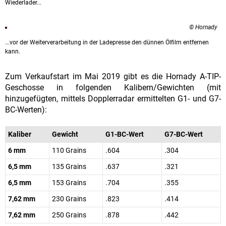
Wiederlader...
© Hornady
...vor der Weiterverarbeitung in der Ladepresse den dünnen Ölfilm entfernen
kann.
Zum Verkaufstart im Mai 2019 gibt es die Hornady A-TIP-
Geschosse in folgenden Kalibern/Gewichten (mit
hinzugefügten, mittels Dopplerradar ermittelten G1- und G7-
BC-Werten):
Kaliber
Gewicht
G1-BC-Wert
G7-BC-Wert
6 mm
110 Grains
.604
.304
6,5 mm
135 Grains
.637
.321
6,5 mm
153 Grains
.704
.355
7,62 mm
230 Grains
.823
.414
7,62 mm
250 Grains
.878
.442