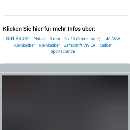
Klicken Sie hier für mehr Infos über:
SIG Sauer
Pistole
9 mm
9 x 19 (9 mm Luger)
.40 S&W
Kleinkaliber
Kleinkaliber
Zeitschrift VISIER
caliber
Sportschütze