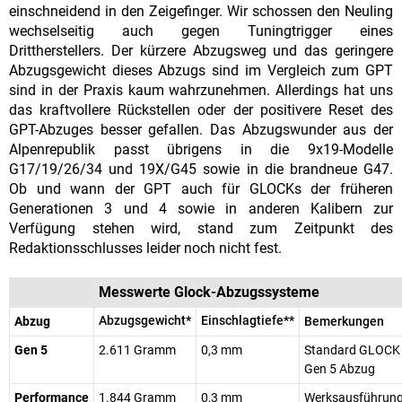
einschneidend in den Zeigefinger. Wir schossen den Neuling
wechselseitig auch gegen Tuningtrigger eines
Drittherstellers. Der kürzere Abzugsweg und das geringere
Abzugsgewicht dieses Abzugs sind im Vergleich zum GPT
sind in der Praxis kaum wahrzunehmen. Allerdings hat uns
das kraftvollere Rückstellen oder der positivere Reset des
GPT-Abzuges besser gefallen. Das Abzugswunder aus der
Alpenrepublik passt übrigens in die 9x19-Modelle
G17/19/26/34 und 19X/G45 sowie in die brandneue G47.
Ob und wann der GPT auch für GLOCKs der früheren
Generationen 3 und 4 sowie in anderen Kalibern zur
Verfügung stehen wird, stand zum Zeitpunkt des
Redaktionsschlusses leider noch nicht fest.
Messwerte Glock-Abzugssysteme
Abzugsgewicht*
Einschlagtiefe**
Abzug
Bemerkungen
Gen 5
2.611 Gramm
0,3 mm
Standard GLOCK
Gen 5 Abzug
Performance
1.844 Gramm
0,3 mm
Werksausführun