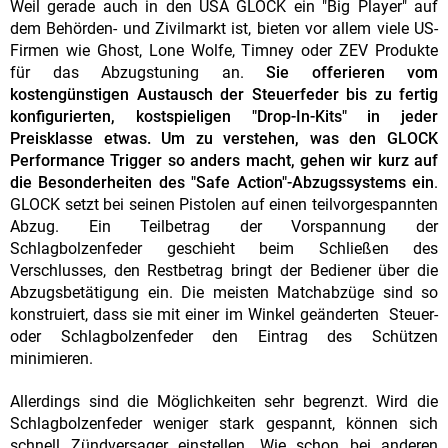
Weil gerade auch in den USA GLOCK ein "Big Player" auf
dem Behörden- und Zivilmarkt ist, bieten vor allem viele US-
Firmen wie Ghost, Lone Wolfe, Timney oder ZEV Produkte
für das Abzugstuning an.
Sie offerieren vom
kostengünstigen Austausch der Steuerfeder bis zu fertig
konfigurierten, kostspieligen "Drop-In-Kits" in jeder
Preisklasse etwas. Um zu verstehen, was den GLOCK
Performance Trigger so anders macht, gehen wir kurz auf
die Besonderheiten des "Safe Action"-Abzugssystems ein
.
GLOCK setzt bei seinen Pistolen auf einen teilvorgespannten
Abzug. Ein Teilbetrag der Vorspannung der
Schlagbolzenfeder geschieht beim Schließen des
Verschlusses, den Restbetrag bringt der Bediener über die
Abzugsbetätigung ein. Die meisten Matchabzüge sind so
konstruiert, dass sie mit einer im Winkel geänderten Steuer-
oder Schlagbolzenfeder den Eintrag des Schützen
minimieren.
Allerdings sind die Möglichkeiten sehr begrenzt. Wird die
Schlagbolzenfeder weniger stark gespannt, können sich
schnell Zündversager einstellen. Wie schon bei anderen