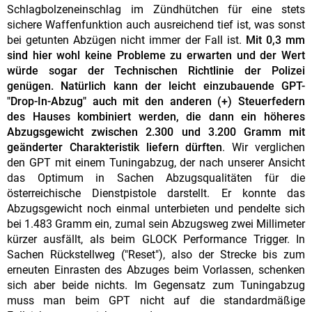
Schlagbolzeneinschlag im Zündhütchen für eine stets
sichere Waffenfunktion auch ausreichend tief ist, was sonst
bei getunten Abzügen nicht immer der Fall ist.
Mit 0,3 mm
sind hier wohl keine Probleme zu erwarten und der Wert
würde sogar der Technischen Richtlinie der Polizei
genügen. Natürlich kann der leicht einzubauende GPT-
"Drop-In-Abzug" auch mit den anderen (+) Steuerfedern
des Hauses kombiniert werden, die dann ein höheres
Abzugsgewicht zwischen 2.300 und 3.200 Gramm mit
geänderter Charakteristik liefern dürften
. Wir verglichen
den GPT mit einem Tuningabzug, der nach unserer Ansicht
das Optimum in Sachen Abzugsqualitäten für die
österreichische Dienstpistole darstellt. Er konnte das
Abzugsgewicht noch einmal unterbieten und pendelte sich
bei 1.483 Gramm ein, zumal sein Abzugsweg zwei Millimeter
kürzer ausfällt, als beim GLOCK Performance Trigger. In
Sachen Rückstellweg ("Reset"), also der Strecke bis zum
erneuten Einrasten des Abzuges beim Vorlassen, schenken
sich aber beide nichts. Im Gegensatz zum Tuningabzug
muss man beim GPT nicht auf die standardmäßige