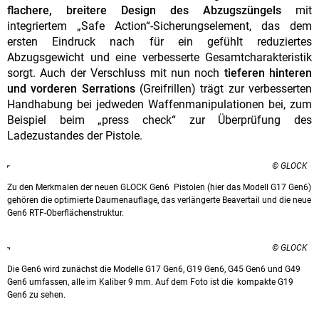
flachere, breitere Design des Abzugszüngels
mit
integriertem „Safe Action“-Sicherungselement, das dem
ersten Eindruck nach für ein gefühlt reduziertes
Abzugsgewicht und eine verbesserte Gesamtcharakteristik
sorgt. Auch der Verschluss mit nun noch
tieferen hinteren
und vorderen Serrations
(Greifrillen) trägt zur verbesserten
Handhabung bei jedweden Waffenmanipulationen bei, zum
Beispiel beim „press check“ zur Überprüfung des
Ladezustandes der Pistole.
© GLOCK
Zu den Merkmalen der neuen GLOCK Gen6 Pistolen (hier das Modell G17 Gen6)
gehören die optimierte Daumenauflage, das verlängerte Beavertail und die neue
Gen6 RTF-Oberflächenstruktur.
© GLOCK
Die Gen6 wird zunächst die Modelle G17 Gen6, G19 Gen6, G45 Gen6 und G49
Gen6 umfassen, alle im Kaliber 9 mm. Auf dem Foto ist die kompakte G19
Gen6 zu sehen.