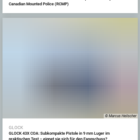
Canadian Mounted Police (RCMP)
© Marcus Heilscher
GLOCK
GLOCK 43X COA: Subkompakte Pistole in 9 mm Luger im
praktischen Test – eignet sie sich für den Fangschuss?