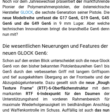
Noch vor dem Jahreswechsel präsentiert
der
marktführende
Pionier der Polymerrahmenpistolen, der österreichische
Hersteller
GLOCK
, die sechste Generation seiner Pistole. Die
neue Modellreihe umfasst die G17 Gen6, G19 Gen6, G45
Gen6
und die G49 Gen6
in 9 mm Luger. Aber welche
technischen Innovationen bringt die brandheiße Gen6 denn
nun mit?
Die wesentlichen Neuerungen und Features der
neuen GLOCK Gen6:
Schon auf den ersten Blick unterscheidet sich die neue Glock
Gen6 von den bisher bekannten Pistolenbaureihen Gen1 bis
Gen5 durch den verbesserten Griff mit langem Griffsporn
und tief ausgekehltem Übergang an der Frontseite und der
Abzugsbügelunterseite. Dazu gesellt sich die
neue „Rough
Texture Frame“ (RTF)-6-Oberflächenstruktur
mit dem
markanten
RTF 6-Indexpunkt für den Daumen
der
Unterstützungshand im vorderen Rahmenbereich für
maximale Wiederholgenauigkeit im beidhändigen Anschlag
und Waffenkontrolle im Schuss. Auffällig ist auch
das nun