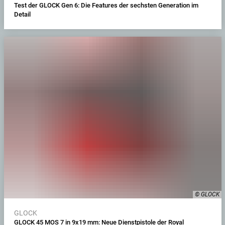
Test der GLOCK Gen 6: Die Features der sechsten Generation im
Detail
© GLOCK
GLOCK
GLOCK 45 MOS 7 in 9x19 mm: Neue Dienstpistole der Royal