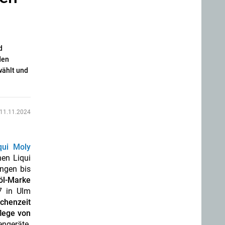
d
den
wählt und
11.11.2024
qui Moly
nen Liqui
ngen bis
öl-Marke
7 in Ulm
chenzeit
flege von
engeräte.