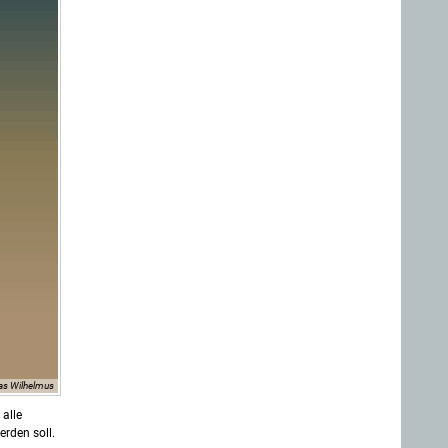
as Wilhelmus
 alle
erden soll.