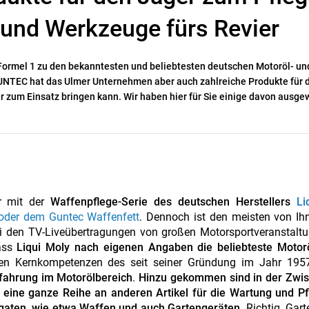
e und Werkzeuge fürs Revier
r Formel 1 zu den bekanntesten und beliebtesten deutschen Motoröl- un
GUNTEC hat das Ulmer Unternehmen aber auch zahlreiche Produkte für 
 zum Einsatz bringen kann. Wir haben hier für Sie einige davon ausge
er mit der
Waffenpflege-Serie des deutschen Herstellers
Li
oder dem Guntec Waffenfett
. Dennoch ist den meisten von Ih
i den TV-Liveübertragungen von großen Motorsportveranstaltu
dass
Liqui Moly nach eigenen Angaben die beliebteste Motor
 den Kernkompetenzen des seit seiner Gründung im Jahr 195
rfahrung im Motorölbereich
.
Hinzu gekommen sind in der Zwis
ie eine ganze Reihe an anderen Artikel für die Wartung und P
gaten, wie etwa Waffen und auch Gartengeräten.
Richtig. Gart