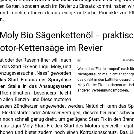
n Garten, sondern auch im Revier zu Einsatz kommt, haben wi
und möchten Ihnen daraus einige nützliche Produkte zur Pf
en.
i Moly Bio Sägenkettenöl − praktis
 Motor-Kettensäge im Revier
t oder der Rasenmäher will, nach
© Andre
ft das Start Fix von Liqui Moly, und
Wenn das "Fichtenmoped" nach l
e Anzugsversuche „Nass“ geworden
Nichtgebrauch mal nicht anspringen 
as Start Fix aus der Spraydose
das direkt in den Luftfilter gesprüht
Moly Starter Fix hier ebenso wie bei
eten Stelle in das Ansaugsystem
anderen Verbrennungsmotoren.
fkombination besonders leicht
n allen Benzin- und Dieselmotoren
h nassen Zündkerzen angewendet werden. Natürlich kann das S
n Elektrostarter oder Anlasser verfügen, diesem bei einer schw
tor noch schnell genug dreht, um genügend Start Fix in den Bre
t das Liqui Moly Start Fix den Start des Motors generell − egal 
u schonen und bietet zudem noch einen Korrosionsschutz.
Das Li