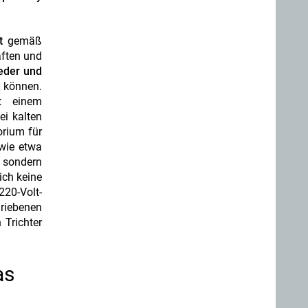
t
gemäß
aften und
eder und
 können.
it einem
ei kalten
orium für
 wie etwa
, sondern
ich keine
220-Volt-
hriebenen
 Trichter
as