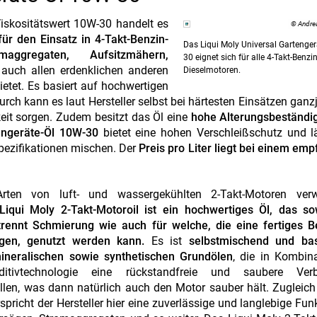
skositätswert 10W-30 handelt es
© Andre
für den Einsatz in 4-Takt-Benzin-
Das Liqui Moly Universal Gartenger
aggregaten, Aufsitzmähern,
30 eignet sich für alle 4-Takt-Benzin
 auch allen erdenklichen anderen
Dieselmotoren.
tet. Es basiert auf hochwertigen
ch kann es laut Hersteller selbst bei härtesten Einsätzen ganzj
it sorgen. Zudem besitzt das Öl eine
hohe Alterungsbeständig
engeräte-Öl 10W-30
bietet eine hohen Verschleißschutz und l
pezifikationen mischen. Der
Preis pro Liter liegt bei einem em
rten von luft- und wassergekühlten 2-Takt-Motoren ver
Liqui Moly 2-Takt-Motoroil ist ein hochwertiges Öl, das so
rennt Schmierung wie auch für welche, die eine fertiges Be
gen, genutzt werden kann.
Es ist
selbstmischend und bas
ineralischen sowie synthetischen Grundölen
, die in Kombin
ditivtechnologie eine rückstandfreie und saubere Ver
llen, was dann natürlich auch den Motor sauber hält. Zugleich
spricht der Hersteller hier eine zuverlässige und langlebige Fun