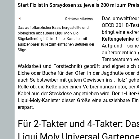
Start Fix ist in Spraydosen zu jeweils 200 ml zum Prei
Das umweltfreu
© Andreas Wilhelmus
OECD 301 B-Tes
Das auf pflanzlicher Basis hergestellte und
bringt eine extr
biologisch abbaubare Liqui Moly Bio
Kettengelenke d
Sägekettenöl gibt's im 1-Liter-Kanister mit
ausziehbarer Tülle zum einfachen Befüllen der
Aufgrund seine
Säge.
außerordentlich 
Temperaturen ve
Waldarbeit und Forsttechnik) geprüft und eignet sic
Eiche oder Buche für den Ofen in der Jagdhütte oder 
auch Selbstwerber mit gutem Gewissen ins „Holz“ gehen,
Rolle ob, die Kette über einen Verbrennungsmotor, per
Kabel aus der Steckdose angetrieben wird.
Der 1-Liter
Liqui-Moly-Kanister dieser Größe eine ausziehbare Ein
erspart.
Für 2-Takter und 4-Takter: Da
Liqui Moly Universal Garteng