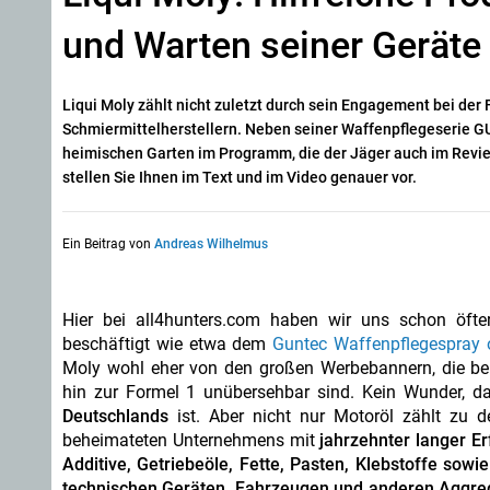
und Warten seiner Gerät
Liqui Moly zählt nicht zuletzt durch sein Engagement bei de
Schmiermittelherstellern. Neben seiner Waffenpflegeserie 
heimischen Garten im Programm, die der Jäger auch im Revier
stellen Sie Ihnen im Text und im Video genauer vor.
Ein Beitrag von
Andreas Wilhelmus
Hier bei all4hunters.com haben wir uns schon öft
beschäftigt wie etwa dem
Guntec Waffenpflegespray 
Moly wohl eher von den großen Werbebannern, die be
hin zur Formel 1 unübersehbar sind. Kein Wunder, 
Deutschlands
ist. Aber nicht nur Motoröl zählt zu
beheimateten Unternehmens mit
jahrzehnter langer E
Additive, Getriebeöle, Fette, Pasten, Klebstoffe sow
technischen Geräten, Fahrzeugen und anderen Aggre