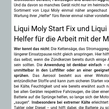
Und da davon so manches Gerät nicht nur im heimische
Sortiment von Liqui Moly einmal näher angeschaut 
Wartung ihrer „Helfer“ fürs Revier einmal näher vorstell
Liqui Moly Start Fix und Liqu
Helfer für die Arbeit mit der
Wer kennt das nicht:
Die Kettensäge, das Stromaggrega
längerer Einsatzpause nicht gleich anspringen.
Hier hil
das selbst, wenn die Zündkerzen bereits durch einig
sein sollten. Die
Anwendung ist denkbar einfach − d
unmittelbar in den Luftfilter oder an einer geeign
sprühen.
Das Aerosol besteht aus einer Wirkstof
entzündlicher Stoffe und kann zum sicheren Starten vo
bei Kälte, Feuchtigkeit und wie bereits erwähnt auc
bei allen Geräten respektive Fahrzeugen, die über eine
Batterie auf die Sprünge helfen, so lange sich der Mo
„saugen“.
Insbesondere bei extremer Kälte
erleichter
Takter oder Diesel − und hilft dabei, die Batterie z