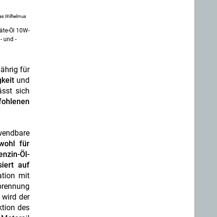
as Wilhelmus
äte-Öl 10W-
- und -
ährig für
keit
und
ässt sich
pfohlenen
wendbare
wohl für
nzin-Öl-
iert auf
ation mit
brennung
 wird der
ktion des