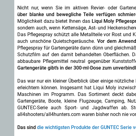
Nicht nur, wenn Sie im aktiven Revier- oder Garten
über blanke und bewegliche Teile verfügen schmie
Möglichkeit dazu bietet Ihnen das
Liqui Moly Pflegesp
sondern auch, wenn Kettensäge, Ast- und Heckenschere
Das Pflegespray schützt alle Metallteile vor Rost und Ko
auch unschöne Quietschgeräusche.
Vor dem Anwenden
Pflegespray für Gartengeräte dann dünn und gleichmäßi
Schutzfilm auf den damit behandelten Oberflächen. Dab
abbaubare Pflegemittel neutral gegenüber Kunststof
Gartengeräte gibt’s in der 300-ml-Dose zum unverbind
Das war nur ein kleiner Überblick über einige nützliche
erleichtern können. Insgesamt hat Liqui Moly inzwisc
Maschinen im Programm. Das Sortiment deckt dabei d
Gartengeräte, Boote, kleine Flugzeuge, Camping, N
GUNTEC-Serie auch Sport- und Jagdwaffen ab. Stö
all4shooters/all4hunters.com waren bisher noch nie von
Das sind
die wichtigsten Produkte der GUNTEC Serie v