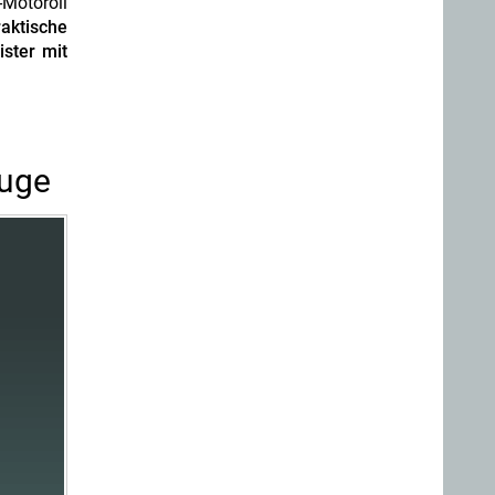
Motoroil
raktische
ister mit
euge