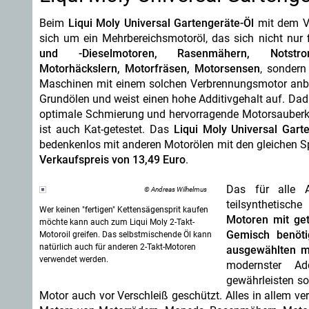
Beim
Liqui Moly Universal Gartengeräte-Öl
mit dem Vi
sich um ein Mehrbereichsmotoröl, das sich nicht nur
und -Dieselmotoren, Rasenmähern, Notstrom
Motorhäckslern, Motorfräsen, Motorsensen
, sondern
Maschinen mit einem solchen Verbrennungsmotor anbie
Grundölen und weist einen hohe Additivgehalt auf. Dadur
optimale Schmierung und hervorragende Motorsauberke
ist auch Kat-getestet. Das
Liqui Moly Universal Gart
bedenkenlos mit anderen Motorölen mit den gleichen S
Verkaufspreis von 13,49 Euro
.
Das für alle A
© Andreas Wilhelmus
teilsynthetische
Wer keinen "fertigen" Kettensägensprit kaufen
Motoren mit get
möchte kann auch zum Liqui Moly 2-Takt-
Gemisch benöti
Motoroil greifen. Das selbstmischende Öl kann
natürlich auch für anderen 2-Takt-Motoren
ausgewählten m
verwendet werden.
modernster Ad
gewährleisten so
Motor auch vor Verschleiß geschützt. Alles in allem ver