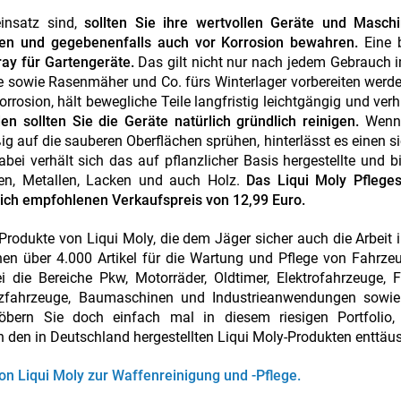
einsatz sind,
sollten Sie ihre wertvollen Geräte und Maschi
ren und gegebenenfalls auch vor Korrosion bewahren.
Eine 
ray für Gartengeräte.
Das gilt nicht nur nach jedem Gebrauch i
 sowie Rasenmäher und Co. fürs Winterlager vorbereiten werde
rrosion, hält bewegliche Teile langfristig leichtgängig und verh
 sollten Sie die Geräte natürlich gründlich reinigen.
Wenn 
g auf die sauberen Oberflächen sprühen, hinterlässt es einen s
ei verhält sich das auf pflanzlicher Basis hergestellte und b
fen, Metallen, Lacken und auch Holz.
Das Liqui Moly Pfleges
lich empfohlenen Verkaufspreis von 12,99 Euro.
 Produkte von Liqui Moly, die dem Jäger sicher auch die Arbeit 
hen über 4.000 Artikel für die Wartung und Pflege von Fahrz
ie Bereiche Pkw, Motorräder, Oldtimer, Elektrofahrzeuge, Fa
utzfahrzeuge, Baumaschinen und Industrieanwendungen sowie
bern Sie doch einfach mal in diesem riesigen Portfolio,
 den in Deutschland hergestellten Liqui Moly-Produkten enttäus
on Liqui Moly zur Waffenreinigung und -Pflege.