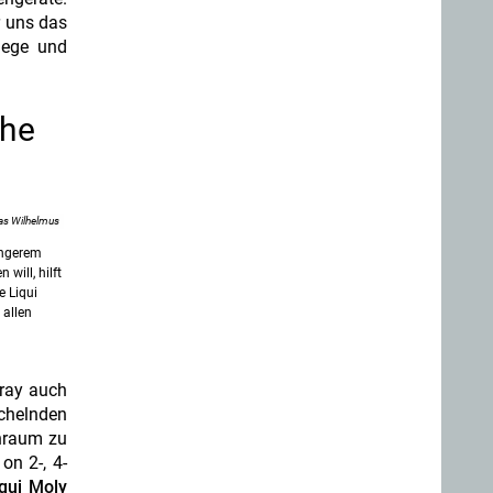
r uns das
lege und
che
as Wilhelmus
ängerem
will, hilft
e Liqui
 allen
pray auch
ächelnden
nnraum zu
on 2-, 4-
qui Moly