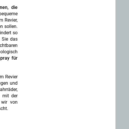
nen, die
bequeme
m Revier,
n sollen.
indert so
Sie das
ichtbaren
iologisch
pray für
im Revier
eugen und
hrräder,
 mit der
 wir von
cht.