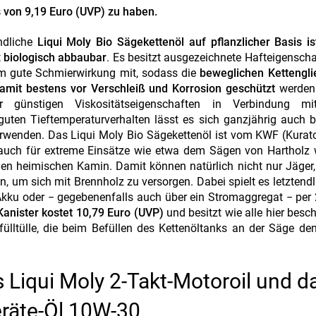
s von 9,19 Euro (UVP) zu haben.
ndliche
Liqui Moly Bio Sägekettenöl auf pflanzlicher Basis is
t
biologisch abbaubar
. Es besitzt ausgezeichnete Hafteigensch
em gute Schmierwirkung mit, sodass die
beweglichen Kettengli
amit bestens vor Verschleiß und Korrosion geschützt
werden
r günstigen Viskositätseigenschaften in Verbindung m
guten Tieftemperaturverhalten lässt es sich ganzjährig auch b
rwenden. Das Liqui Moly Bio Sägekettenöl ist vom KWF (Kurat
h auch für extreme Einsätze wie etwa dem Sägen von Hartholz
den heimischen Kamin. Damit können natürlich nicht nur Jäger
 um sich mit Brennholz zu versorgen. Dabei spielt es letztendl
 Akku oder − gegebenenfalls auch über ein Stromaggregat − per 
-Kanister kostet 10,79 Euro (UVP)
und besitzt wie alle hier besc
fülltülle, die beim Befüllen des Kettenöltanks an der Säge den
s Liqui Moly 2-Takt-Motoroil und d
eräte-Öl 10W-30