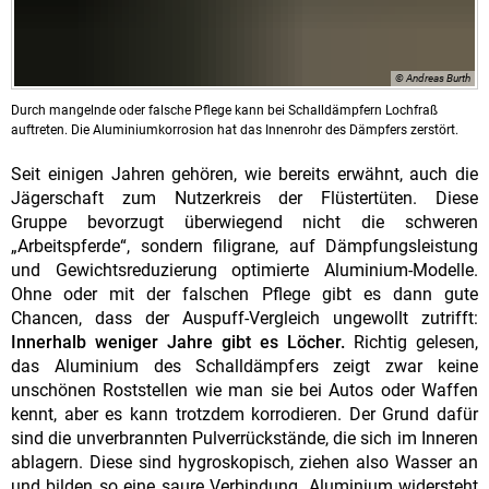
© Andreas Burth
Durch mangelnde oder falsche Pflege kann bei Schalldämpfern Lochfraß
auftreten. Die Aluminiumkorrosion hat das Innenrohr des Dämpfers zerstört.
Seit einigen Jahren gehören, wie bereits erwähnt, auch die
Jägerschaft zum Nutzerkreis der Flüstertüten. Diese
Gruppe bevorzugt überwiegend nicht die schweren
„Arbeitspferde“, sondern filigrane, auf Dämpfungsleistung
und Gewichtsreduzierung optimierte Aluminium-Modelle.
Ohne oder mit der falschen Pflege gibt es dann gute
Chancen, dass der Auspuff-Vergleich ungewollt zutrifft:
Innerhalb weniger Jahre gibt es Löcher.
Richtig gelesen,
das Aluminium des Schalldämpfers zeigt zwar keine
unschönen Roststellen wie man sie bei Autos oder Waffen
kennt, aber es kann trotzdem korrodieren. Der Grund dafür
sind die unverbrannten Pulverrückstände, die sich im Inneren
ablagern. Diese sind hygroskopisch, ziehen also Wasser an
und bilden so eine saure Verbindung. Aluminium widersteht