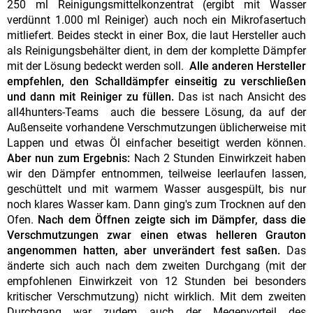
250 ml Reinigungsmittelkonzentrat (ergibt mit Wasser
verdünnt 1.000 ml Reiniger) auch noch ein Mikrofasertuch
mitliefert. Beides steckt in einer Box, die laut Hersteller auch
als Reinigungsbehälter dient, in dem der komplette Dämpfer
mit der Lösung bedeckt werden soll.
Alle anderen Hersteller
empfehlen, den Schalldämpfer einseitig zu verschließen
und dann mit Reiniger zu füllen.
Das ist nach Ansicht des
all4hunters-Teams auch die bessere Lösung, da auf der
Außenseite vorhandene Verschmutzungen üblicherweise mit
Lappen und etwas Öl einfacher beseitigt werden können.
Aber nun zum Ergebnis:
Nach 2 Stunden Einwirkzeit haben
wir den Dämpfer entnommen, teilweise leerlaufen lassen,
geschüttelt und mit warmem Wasser ausgespült, bis nur
noch klares Wasser kam. Dann ging's zum Trocknen auf den
Ofen.
Nach dem Öffnen zeigte sich im Dämpfer, dass die
Verschmutzungen zwar einen etwas helleren Grauton
angenommen hatten, aber unverändert fest saßen.
Das
änderte sich auch nach dem zweiten Durchgang (mit der
empfohlenen Einwirkzeit von 12 Stunden bei besonders
kritischer Verschmutzung) nicht wirklich. Mit dem zweiten
Durchgang war zudem auch der Megenvorteil des