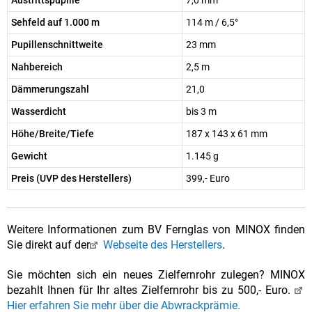
Austrittspupille
7,0 mm
Sehfeld auf 1.000 m
114 m / 6,5°
Pupillenschnittweite
23 mm
Nahbereich
2,5 m
Dämmerungszahl
21,0
Wasserdicht
bis 3 m
Höhe/Breite/Tiefe
187 x 143 x 61 mm
Gewicht
1.145 g
Preis (UVP des Herstellers)
399,- Euro
Weitere Informationen zum BV Fernglas von MINOX finden
Sie direkt auf der
Webseite des Herstellers
.
Sie möchten sich ein neues Zielfernrohr zulegen? MINOX
bezahlt Ihnen für Ihr altes Zielfernrohr bis zu 500,- Euro.
Hier erfahren Sie mehr über die Abwrackprämie.