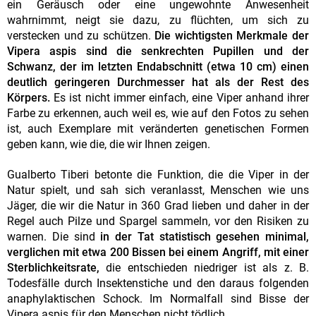
ein Geräusch oder eine ungewohnte Anwesenheit
wahrnimmt, neigt sie dazu, zu flüchten, um sich zu
verstecken und zu schützen.
Die wichtigsten Merkmale der
Vipera aspis sind die senkrechten Pupillen und der
Schwanz, der im letzten Endabschnitt (etwa 10 cm) einen
deutlich geringeren Durchmesser hat als der Rest des
Körpers.
Es ist nicht immer einfach, eine Viper anhand ihrer
Farbe zu erkennen, auch weil es, wie auf den Fotos zu sehen
ist, auch Exemplare mit veränderten genetischen Formen
geben kann, wie die, die wir Ihnen zeigen.
Gualberto Tiberi betonte die Funktion, die die Viper in der
Natur spielt, und sah sich veranlasst, Menschen wie uns
Jäger, die wir die Natur in 360 Grad lieben und daher in der
Regel auch Pilze und Spargel sammeln, vor den Risiken zu
warnen. Die sind
in der Tat statistisch gesehen minimal,
verglichen mit etwa 200 Bissen bei einem Angriff, mit einer
Sterblichkeitsrate,
die entschieden niedriger ist als z. B.
Todesfälle durch Insektenstiche und den daraus folgenden
anaphylaktischen Schock. Im Normalfall sind Bisse der
Vipera aspis für den Menschen nicht tödlich.