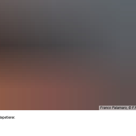
Franco Palamaro, © 
petierer.