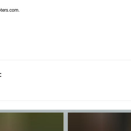
oters.com.
: