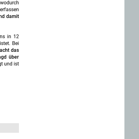
, wodurch
erfassen
und damit
ens in 12
stet. Bei
acht das
agd über
t und ist