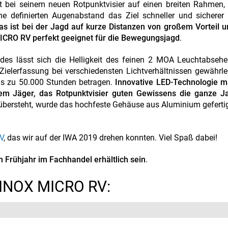
t bei seinem neuen Rotpunktvisier auf einen breiten Rahmen
e definierten Augenabstand das Ziel schneller und sicherer 
as ist bei der Jagd auf kurze Distanzen von großem Vorteil 
ICRO RV perfekt geeignet für die Bewegungsjagd
.
rades lässt sich die Helligkeit des feinen 2 MOA Leuchtabseh
 Zielerfassung bei verschiedensten Lichtverhältnissen gewährlei
 bis zu 50.000 Stunden betragen.
Innovative LED-Technologie m
 Jäger, das Rotpunktvisier guten Gewissens die ganze J
 übersteht, wurde das hochfeste Gehäuse aus Aluminium gefertig
V
, das wir auf der IWA 2019 drehen konnten. Viel Spaß dabei!
 Frühjahr im Fachhandel erhältlich sein
.
MINOX MICRO RV: