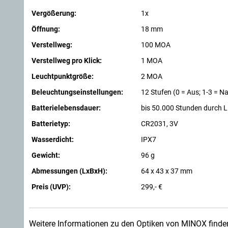
Vergößerung:
1x
Öffnung:
18 mm
Verstellweg:
100 MOA
Verstellweg pro Klick:
1 MOA
Leuchtpunktgröße:
2 MOA
Beleuchtungseinstellungen:
12 Stufen (0 = Aus; 1-3 = N
Batterielebensdauer:
bis 50.000 Stunden durch 
Batterietyp:
CR2031, 3V
Wasserdicht:
IPX7
Gewicht:
96 g
Abmessungen (LxBxH):
64 x 43 x 37 mm
Preis (UVP):
299,- €
Weitere Informationen zu den Optiken von MINOX finde