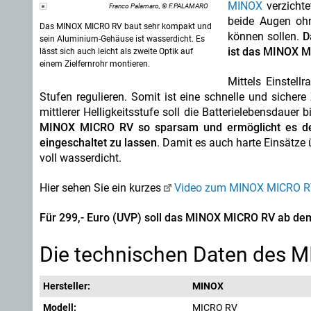
MINOX
verzichte
Franco Palamaro, © F.PALAMARO
beide Augen ohn
Das MINOX MICRO RV baut sehr kompakt und
können sollen.
D
sein Aluminium-Gehäuse ist wasserdicht. Es
ist das MINOX M
lässt sich auch leicht als zweite Optik auf
einem Zielfernrohr montieren.
Mittels Einstell
Stufen regulieren. Somit ist eine schnelle und sichere
mittlerer Helligkeitsstufe soll die Batterielebensdauer
MINOX MICRO RV so sparsam und ermöglicht es dem
eingeschaltet zu lassen
. Damit es auch harte Einsätze
voll wasserdicht.
Hier sehen Sie ein kurzes
Video zum MINOX MICRO R
Für 299,- Euro (UVP) soll das MINOX MICRO RV ab dem
Die technischen Daten des 
Hersteller:
MINOX
Modell:
MICRO RV