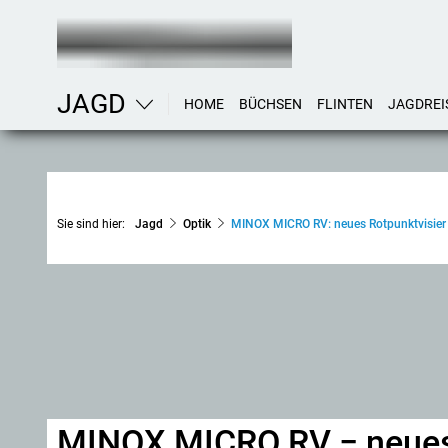
JAGD
HOME
BÜCHSEN
FLINTEN
JAGDREI
Sie sind hier:
Jagd
Optik
MINOX MICRO RV: neues Rotpunktvisier 
MINOX MICRO RV − neues 