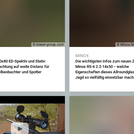
© blaser-group.com
© Minox/M
MINOX
0x80 ED-Spektiv und Stativ:
Die wichtigsten Infos zum neuen Z
achtung auf weite Distanz für
Minox RS-6 2.2-14x50 − welche
elbeobachter und Spotter
Eigenschaften dieses Allroundglas
Jagd so vielfältig einsetzbar mac