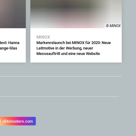
© MINOX
MINOX
test: Hanna
Markenrelaunch bei MINOX für 2020: Neue
Range-Glas
Leitmotive in der Werbung, neuer
Messeauftritt und eine neue Website
all4shooters.com