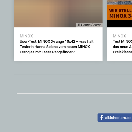
© Hanna Selena
MINOX
MINOX
User-Test: MINOX X-range 10x42 – was hält
Test MINOX
Testerin Hanna Selena vom neuen MINOX
das neue Al
Fernglas mit Laser Rangefinder?
Preisklasse
all4shooters.de