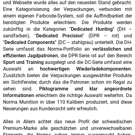
und Webseite wurde alles auf den neuesten Stand gebracht.
Eine Kategorisierung der Verpackungen, verbunden mit
einem eigenen Farbcode-System, soll die Auffindbarkeit der
benötigten Produkte erleichtern. Die Produkte werden
zukünftig in die Kategorien "
Dedicated Hunting"
(DH –
sandfarben), "
Dedicated Precision"
(DPR – rot) und
"
Dedicated Components"
(DC – stahlgrau) unterteilt. Die DH-
Serie umfasst das Norma-Portfolio an
verlässlichen und
effizienten Jagdpatronen
, die DPR-Serie ist auf den Bereich
Sport und Training
ausgelegt und die DC-Serie umfasst eine
Auswahl an
hochwertigen Wiederladekomponenten
.
Zusätzlich bieten die Verpackungen ausgewählter Produkte
ein Sichtfenster, durch das die Patronen schon im Regal zu
sehen sind.
Piktogramme und klar angeordnete
Informationen
erleichtern die richtige Auswahl weiterhin. Da
Norma Munition in über 110 Kalibern produziert, sind diese
Neuerungen aus Kundensicht sehr erfreulich.
Alles in Allem achtet das neue Profil der schwedischen
Premium-Marke alle geschätzten und unverwechselbaren
Elemente, die Norma schon immer ausgemacht haben.