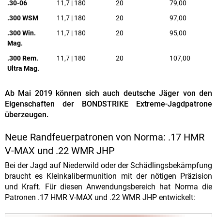
.30-06
11,7 | 180
20
79,00
.300 WSM
11,7 | 180
20
97,00
.300 Win.
11,7 | 180
20
95,00
Mag.
.300 Rem.
11,7 | 180
20
107,00
Ultra Mag.
Ab Mai 2019 können sich auch deutsche Jäger von den
Eigenschaften der BONDSTRIKE Extreme-Jagdpatrone
überzeugen.
Neue Randfeuerpatronen von Norma: .17 HMR
V-MAX und .22 WMR JHP
Bei der Jagd auf Niederwild oder der Schädlingsbekämpfung
braucht es Kleinkalibermunition mit der nötigen Präzision
und Kraft. Für diesen Anwendungsbereich hat Norma die
Patronen .17 HMR V-MAX und .22 WMR JHP entwickelt: