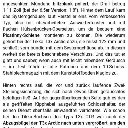
angesenkten Mündung
blitzblank poliert
, der Drall betrug
1:11 Zoll (bei der 6,5er Version: 1:8"). Hinter dem Lauf kam
das Systemgehäuse, laut Hersteller eins vom verbesserten
Typ, also mit überarbeitetem Auswerferfenster und mit
flachen Hülsenbrücken-Oberseiten, um da bequem eine
Picatinny-Schiene
montieren zu können. Die wiederum
gehört bei der Tikka T3x Arctic dazu, sie misst 122 mm und
schließt vorn bündig mit dem Systemgehäuse ab. In diesem
werkelt der bereits beschriebene Verschluss. Und das tut er
glatt und sauber, wenn auch mit leicht reibendem Geräusch
– im Test führte er alle Patronen aus dem 10-Schuss-
Stahlblechmagazin mit dem Kunststoffboden klaglos zu.
Hinten rechts saß die vor und zurück laufende Zwei-
Stellungssicherung, die sich nach etwas Üben geräuschlos
betätigen ließ. Auf der gegenüberliegenden Seite gab es den
als geriffelten Kipphebel ausgeführten Schlosshalter, der
seinen Dienst ebenfalls einwandfrei verrichtete. Wie schon
bei den Tikka-Büchsen des Typs T3x CTR war auch der
Abzugsbügel der T3x Arctic nach unten vergrößert, um den