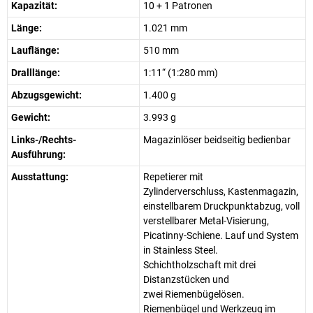
Kapazität:
10 + 1 Patronen
Länge:
1.021 mm
Lauflänge:
510 mm
Dralllänge:
1:11“ (1:280 mm)
Abzugsgewicht:
1.400 g
Gewicht:
3.993 g
Links-/Rechts-
Magazinlöser beidseitig bedienbar
Ausführung:
Ausstattung:
Repetierer mit
Zylinderverschluss, Kastenmagazin,
einstellbarem Druckpunktabzug, voll
verstellbarer Metal-Visierung,
Picatinny-Schiene. Lauf und System
in Stainless Steel.
Schichtholzschaft mit drei
Distanzstücken und
zwei Riemenbügelösen.
Riemenbügel und Werkzeug im