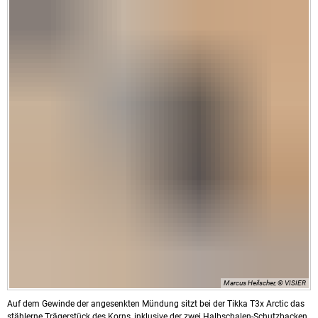
Marcus Heilscher, © VISIER
Auf dem Gewinde der angesenkten Mündung sitzt bei der Tikka T3x Arctic das
stählerne Trägerstück des Korns, inklusive der zwei Halbschalen-Schutzbacken.