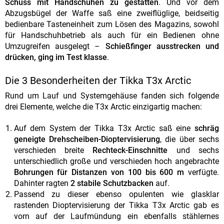
Schuss mit Handschuhen zu gestatten
. Und vor dem
Abzugsbügel der Waffe saß eine zweiflüglige, beidseitig
bedienbare Tasteneinheit zum Lösen des Magazins, sowohl
für Handschuhbetrieb als auch für ein Bedienen ohne
Umzugreifen ausgelegt –
Schießfinger ausstrecken und
drücken, ging im Test klasse
.
Die 3 Besonderheiten der Tikka T3x Arctic
Rund um Lauf und Systemgehäuse fanden sich folgende
drei Elemente, welche die T3x Arctic einzigartig machen:
Auf dem System der Tikka T3x Arctic saß eine
schräg
geneigte Drehscheiben-Dioptervisierung
, die über sechs
verschieden breite
Rechteck-Einschnitte
und sechs
unterschiedlich große und verschieden hoch angebrachte
Bohrungen für Distanzen von 100 bis 600 m
verfügte.
Dahinter ragten
2 stabile Schutzbacken
auf.
Passend zu dieser ebenso opulenten wie glasklar
rastenden Dioptervisierung der Tikka T3x Arctic gab es
vorn auf der Laufmündung ein ebenfalls stählernes