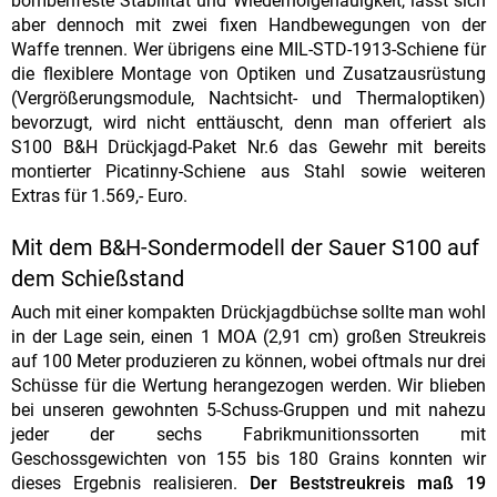
bombenfeste Stabilität und Wiederholgenauigkeit, lässt sich
aber dennoch mit zwei fixen Handbewegungen von der
Waffe trennen. Wer übrigens eine MIL-STD-1913-Schiene für
die flexiblere Montage von Optiken und Zusatzausrüstung
(Vergrößerungsmodule, Nachtsicht- und Thermaloptiken)
bevorzugt, wird nicht enttäuscht, denn man offeriert als
S100 B&H Drückjagd-Paket Nr.6 das Gewehr mit bereits
montierter Picatinny-Schiene aus Stahl sowie weiteren
Extras für 1.569,- Euro.
Mit dem B&H-Sondermodell der Sauer S100 auf
dem Schießstand
Auch mit einer kompakten Drückjagdbüchse sollte man wohl
in der Lage sein, einen 1 MOA (2,91 cm) großen Streukreis
auf 100 Meter produzieren zu können, wobei oftmals nur drei
Schüsse für die Wertung herangezogen werden. Wir blieben
bei unseren gewohnten 5-Schuss-Gruppen und mit nahezu
jeder der sechs Fabrikmunitionssorten mit
Geschossgewichten von 155 bis 180 Grains konnten wir
dieses Ergebnis realisieren.
Der Beststreukreis maß 19