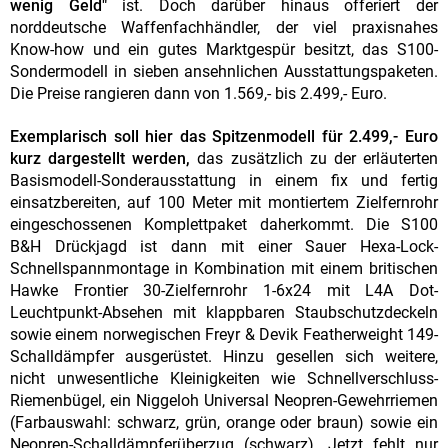
wenig Geld"
ist. Doch darüber hinaus offeriert der
norddeutsche Waffenfachhändler, der viel praxisnahes
Know-how und ein gutes Marktgespür besitzt, das S100-
Sondermodell in sieben ansehnlichen Ausstattungspaketen.
Die Preise rangieren dann von 1.569,- bis 2.499,- Euro.
Exemplarisch soll hier das Spitzenmodell für 2.499,- Euro
kurz dargestellt werden,
das zusätzlich zu der erläuterten
Basismodell-Sonderausstattung in einem fix und fertig
einsatzbereiten, auf 100 Meter mit montiertem Zielfernrohr
eingeschossenen Komplettpaket daherkommt. Die S100
B&H Drückjagd ist dann mit einer Sauer Hexa-Lock-
Schnellspannmontage in Kombination mit einem britischen
Hawke Frontier 30-Zielfernrohr 1-6x24 mit L4A Dot-
Leuchtpunkt-Absehen mit klappbaren Staubschutzdeckeln
sowie einem norwegischen Freyr & Devik Featherweight 149-
Schalldämpfer ausgerüstet. Hinzu gesellen sich weitere,
nicht unwesentliche Kleinigkeiten wie Schnellverschluss-
Riemenbügel, ein Niggeloh Universal Neopren-Gewehrriemen
(Farbauswahl: schwarz, grün, orange oder braun) sowie ein
Neopren-Schalldämpferüberzug (schwarz). Jetzt fehlt nur