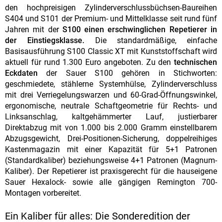
den hochpreisigen Zylinderverschlussbüchsen-Baureihen
S404 und S101 der Premium- und Mittelklasse seit rund fünf
Jahren mit der
S100 einen erschwinglichen Repetierer in
der Einstiegsklasse.
Die standardmäßige, einfache
Basisausführung S100 Classic XT mit Kunststoffschaft wird
aktuell für rund 1.300 Euro angeboten. Zu den
technischen
Eckdaten
der Sauer S100 gehören in Stichworten:
geschmiedete, stählerne Systemhülse, Zylinderverschluss
mit drei Verriegelungswarzen und 60-Grad-Öffnungswinkel,
ergonomische, neutrale Schaftgeometrie für Rechts- und
Linksanschlag, kaltgehämmerter Lauf, justierbarer
Direktabzug mit von 1.000 bis 2.000 Gramm einstellbarem
Abzugsgewicht, Drei-Positionen-Sicherung, doppelreihiges
Kastenmagazin mit einer Kapazität für 5+1 Patronen
(Standardkaliber) beziehungsweise 4+1 Patronen (Magnum-
Kaliber). Der Repetierer ist praxisgerecht für die hauseigene
Sauer Hexalock- sowie alle gängigen Remington 700-
Montagen vorbereitet.
Ein Kaliber für alles: Die Sonderedition der