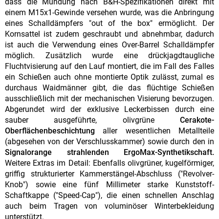
dass die Mündung nach B&H-Spezifikationen direkt mit
einem M15x1-Gewinde versehen wurde, was die Anbringung
eines Schalldämpfers "out of the box" ermöglicht. Der
Kornsattel ist zudem geschraubt und abnehmbar, dadurch
ist auch die Verwendung eines Over-Barrel Schalldämpfer
möglich. Zusätzlich wurde eine drückjagdtaugliche
Fluchtvisierung auf den Lauf montiert, die im Fall des Falles
ein Schießen auch ohne montierte Optik zulässt, zumal es
durchaus Waidmänner gibt, die das flüchtige Schießen
ausschließlich mit der mechanischen Visierung bevorzugen.
Abgerundet wird der exklusive Leckerbissen durch eine
sauber ausgeführte, olivgrüne
Cerakote-
Oberflächenbeschichtung
aller wesentlichen Metallteile
(abgesehen von der Verschlusskammer) sowie durch den in
Signalorange strahlenden ErgoMax-Synthetikschaft.
Weitere Extras im Detail: Ebenfalls olivgrüner, kugelförmiger,
griffig strukturierter Kammerstängel-Abschluss ("Revolver-
Knob") sowie eine fünf Millimeter starke Kunststoff-
Schaftkappe ("Speed-Cap"), die einen schnellen Anschlag
auch beim Tragen von voluminöser Winterbekleidung
unterstützt.