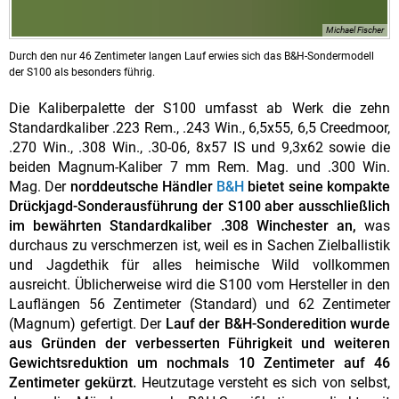
Michael Fischer
Durch den nur 46 Zentimeter langen Lauf erwies sich das B&H-Sondermodell
der S100 als besonders führig.
Die Kaliberpalette der S100 umfasst ab Werk die zehn
Standardkaliber .223 Rem., .243 Win., 6,5x55, 6,5 Creedmoor,
.270 Win., .308 Win., .30-06, 8x57 IS und 9,3x62 sowie die
beiden Magnum-Kaliber 7 mm Rem. Mag. und .300 Win.
Mag. Der
norddeutsche Händler
B&H
bietet seine kompakte
Drückjagd-Sonderausführung der S100 aber ausschließlich
im bewährten Standardkaliber .308 Winchester an,
was
durchaus zu verschmerzen ist, weil es in Sachen Zielballistik
und Jagdethik für alles heimische Wild vollkommen
ausreicht. Üblicherweise wird die S100 vom Hersteller in den
Lauflängen 56 Zentimeter (Standard) und 62 Zentimeter
(Magnum) gefertigt. Der
Lauf der B&H-Sonderedition wurde
aus Gründen der verbesserten Führigkeit und weiteren
Gewichtsreduktion um nochmals 10 Zentimeter auf 46
Zentimeter gekürzt.
Heutzutage versteht es sich von selbst,