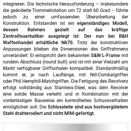
integrieren. Die technische Herausforderung – insbesondere
die geänderte Trommelrotation um 72 statt 60 Grad – führte
jedoch zu einer umfassenden Überarbeitung der
Konstruktion. Entstanden ist ein
eigenständiges Modell,
dessen Rahmen gezielt auf das kräftige
Zentralfeuerkaliber ausgelegt ist: Der nun bei B&H
Waffenhandel erhältliche N670.
Trotz der konstruktiven
Anpassungen blieben die Dimensionen des Griffrahmens
unverändert: Er entspricht dem bekannten
S&W L-Frame
mit
rundem Abschluss (round butt) und ist mit einer Vielzahl am
Markt verfügbarer Griffschalen kompatibel. Standardmäßig
kommt er, je nach Lauflänge, mit Nill-Combatgriffen
oder Phil Hemphill-Matchgriffen. Die Fertigung des Revolvers
erfolgt vollständig aus Stainless-Steel, was dem Revolver
eine solide Masse verleiht und in Kombination mit der
vorderlastigen Bauweise ein kontrolliertes Schussverhalten
ermöglichen soll. Die
Schlossteile sind aus hochvergütetem
Stahl drahterodiert und nicht MIM-gefertigt.