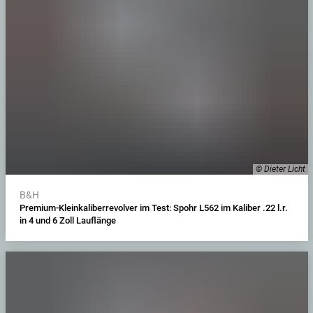
© Dieter Licht
B&H
Premium-Kleinkaliberrevolver im Test: Spohr L562 im Kaliber .22 l.r.
in 4 und 6 Zoll Lauflänge