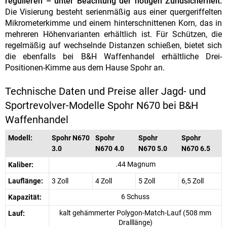
regulieren – unter Beachtung der nötigen Zündsicherheit.
Die Visierung besteht serienmäßig aus einer quergeriffelten
Mikrometerkimme und einem hinterschnittenen Korn, das in
mehreren Höhenvarianten erhältlich ist. Für Schützen, die
regelmäßig auf wechselnde Distanzen schießen, bietet sich
die ebenfalls bei B&H Waffenhandel erhältliche Drei-
Positionen-Kimme aus dem Hause Spohr an.
Technische Daten und Preise aller Jagd- und
Sportrevolver-Modelle Spohr N670 bei B&H
Waffenhandel
Modell:
Spohr N670
Spohr
Spohr
Spohr
3.0
N670 4.0
N670 5.0
N670 6.5
.44 Magnum
Kaliber:
Lauflänge:
3 Zoll
4 Zoll
5 Zoll
6,5 Zoll
6 Schuss
Kapazität:
kalt gehämmerter Polygon-Match-Lauf (508 mm
Lauf:
Dralllänge)