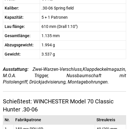
Kaliber:
.30-06 Spring field
Kapazität:
5 + 1 Patronen
Lau flänge:
610 mm (Drall 1:10")
Gesamtlänge:
1.135 mm
Abzugsgewicht:
1.994 g
Gewicht:
3.537 g
Ausstattung:
Zwei-Warzen-Verschluss,Klappdeckelmagazin,
M.O.A. Trigger, Nussbaumschaft mit
Pistolengriff, Drückjadvisierung, Montagebohrungen.
Schießtest: WINCHESTER Model 70 Classic
Hunter .30-06
Nr.
Fabrikpatrone
Streukreis