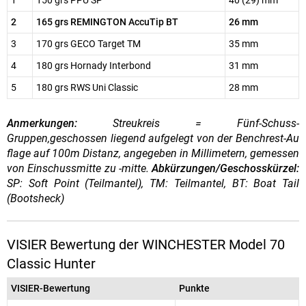
1
150 grs PPU SP
40 (29) mm
2
165 grs REMINGTON AccuTip BT
26 mm
3
170 grs GECO Target TM
35 mm
4
180 grs Hornady Interbond
31 mm
5
180 grs RWS Uni Classic
28 mm
Anmerkungen:
Streukreis = Fünf-Schuss-
Gruppen,geschossen liegend aufgelegt von der Benchrest-Au
flage auf 100m Distanz, angegeben in Millimetern, gemessen
von Einschussmitte zu -mitte.
Abkürzungen/Geschosskürzel:
SP: Soft Point (Teilmantel), TM: Teilmantel, BT: Boat Tail
(Bootsheck)
VISIER Bewertung der WINCHESTER Model 70
Classic Hunter
VISIER-Bewertung
Punkte