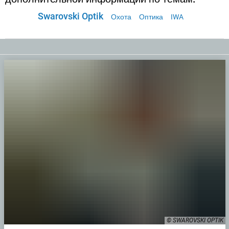
Swarovski Optik
Охота
Оптика
IWA
© SWAROVSKI OPTIK