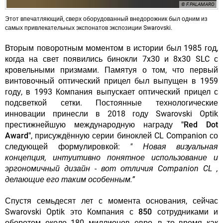
© F.PALAMARO
Этот впечатляющий, сверх оборудованный внедорожник был одним из
самых привлекательных экспонатов экспозиции Swarovski.
Вторым поворотным моментом в истории был 1985 год,
когда на свет появились бинокли 7x30 и 8x30 SLC с
кровельными призмами. Памятуя о том, что первый
винтовочный оптический прицел был выпущен в 1959
году, в 1993 Компания выпускает оптический прицел с
подсветкой сетки. Постоянные технологические
инновации принесли в 2018 году Swarovski Optik
престижнейшую международную награду
"Red Dot
Award"
, присуждённую серии биноклей CL Companion со
следующей формулировкой:
" Новая визуальная
концепция, интуитивно понятное использование и
эргономичный дизайн - вот отличия Companion CL ,
делающие его таким особенным.”
Спустя семьдесят лет с момента основания, сейчас
Swarovski Optik это
Компания с 850 сотрудниками
и
оборотом около 180 миллионов евро, в то время как