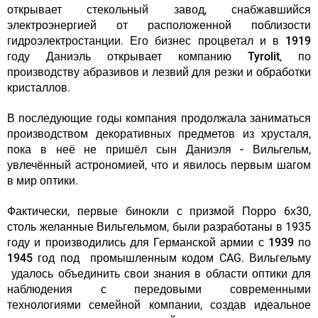
открывает стекольный завод, снабжавшийся
электроэнергией от расположенной поблизости
гидроэлектростанции. Его бизнес процветал и в
1919
году Даниэль открывает компанию Tyrolit
, по
производству абразивов и лезвий для резки и обработки
кристаллов.
В последующие годы компания продолжала заниматься
производством декоративных предметов из хрусталя,
пока в неё не пришёл сын
Даниэля
- Вильгельм
,
увлечённый астрономией, что и явилось первым шагом
в мир оптики.
Фактически, первые бинокли с призмой Порро 6х30,
столь желанные Вильгельмом, были разработаны в 1935
году и
производились для Германской армии с 1939 по
1945 год
под промышленным кодом CAG. Вильгельму
удалось объединить свои знания в области оптики для
наблюдения с передовыми современными
технологиями семейной компании, создав идеальное