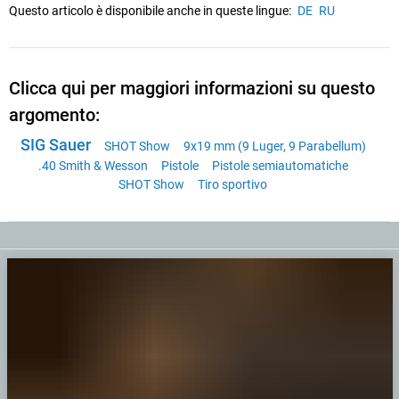
Questo articolo è disponibile anche in queste lingue:
DE
RU
Clicca qui per maggiori informazioni su questo
argomento:
SIG Sauer
SHOT Show
9x19 mm (9 Luger, 9 Parabellum)
.40 Smith & Wesson
Pistole
Pistole semiautomatiche
SHOT Show
Tiro sportivo