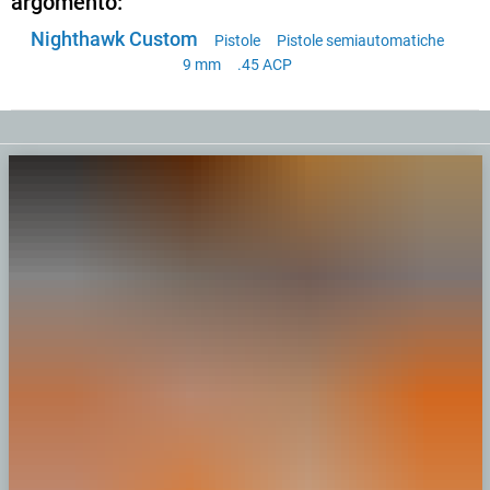
argomento:
Nighthawk Custom
Pistole
Pistole semiautomatiche
9 mm
.45 ACP