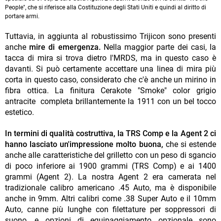
People", che si riferisce alla Costituzione degli Stati Uniti e quindi al diritto di
portare armi.
Tuttavia, in aggiunta al robustissimo Trijicon sono presenti
anche
mire di emergenza.
Nella maggior parte dei casi, la
tacca di mira si trova dietro l'MRDS, ma in questo caso è
davanti. Si può certamente accettare una linea di mira più
corta in questo caso, considerato che c'è anche un mirino in
fibra ottica. La finitura Cerakote "Smoke" color grigio
antracite completa brillantemente la 1911 con un bel tocco
estetico.
In termini di qualità costruttiva, la TRS Comp e la Agent 2 ci
hanno lasciato un'impressione molto buona,
che si estende
anche alle caratteristiche del grilletto con un peso di sgancio
di poco inferiore ai 1900 grammi (TRS Comp) e ai 1400
grammi (Agent 2). La nostra Agent 2 era camerata nel
tradizionale calibro americano .45 Auto, ma è disponibile
anche in 9mm. Altri calibri come .38 Super Auto e il 10mm
Auto, canne più lunghe con filettature per soppressori di
suono, e opzioni di equipaggiamento opzionale sono