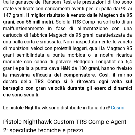
tra le ganasce del Ransom Rest e le prestazioni di tiro sono
state verificate con caricamenti aventi pesi di palla dai 95 ai
147 grani.
Il miglior risultato è venuto dalle Magtech da 95
grani, con 55 millimetri.
Solo la TRS Comp ha sofferto di un
malfunzionamento in fase di alimentazione con una
cartuccia di fabbrica Magtech da 95 grani, caratterizzata da
una palla corta e smussata. Non inaspettatamente, le varietà
di munizioni veloci con proiettili leggeri, quali la Magtech 95
grani semiblindata a punta morbida o la nostra ricarica
manuale con carica di polvere Hodgdon Longshot da 6,4
grani e palla a punta cava H&N da 100 grani, hanno rivelato
la massima efficacia del compensatore. Così, il mirino
dorato della TRS Comp si è ritrovato ogni volta sul
bersaglio con gran velocità durante gli esercizi dinamici
che sono seguiti.
Le pistole Nighthawk sono distribuite in Italia da
Cosmi
.
Pistole Nighthawk Custom TRS Comp e Agent
2: specifiche tecniche e prezzi