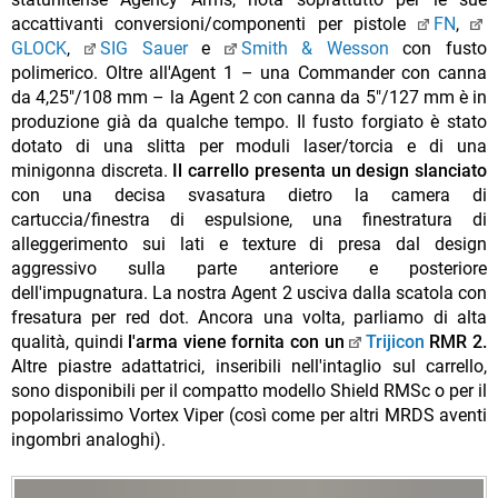
accattivanti conversioni/componenti per pistole
FN
,
GLOCK
,
SIG Sauer
e
Smith & Wesson
con fusto
polimerico. Oltre all'Agent 1 – una Commander con canna
da 4,25"/108 mm – la Agent 2 con canna da 5"/127 mm è in
produzione già da qualche tempo. Il fusto forgiato è stato
dotato di una slitta per moduli laser/torcia e di una
minigonna discreta.
Il carrello presenta un design slanciato
con una decisa svasatura dietro la camera di
cartuccia/finestra di espulsione, una finestratura di
alleggerimento sui lati e texture di presa dal design
aggressivo sulla parte anteriore e posteriore
dell'impugnatura. La nostra Agent 2 usciva dalla scatola con
fresatura per red dot. Ancora una volta, parliamo di alta
qualità, quindi
l'arma viene fornita con un
Trijicon
RMR 2.
Altre piastre adattatrici, inseribili nell'intaglio sul carrello,
sono disponibili per il compatto modello Shield RMSc o per il
popolarissimo Vortex Viper (così come per altri MRDS aventi
ingombri analoghi).