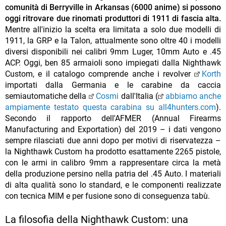
comunità di Berryville in Arkansas (6000 anime) si possono
oggi ritrovare due rinomati produttori di 1911 di fascia alta.
Mentre all'inizio la scelta era limitata a solo due modelli di
1911, la GRP e la Talon, attualmente sono oltre 40 i modelli
diversi disponibili nei calibri 9mm Luger, 10mm Auto e .45
ACP. Oggi, ben 85 armaioli sono impiegati dalla Nighthawk
Custom, e il catalogo comprende anche i revolver
Korth
importati dalla Germania e le carabine da caccia
semiautomatiche della
Cosmi
dall'Italia (
abbiamo anche
ampiamente testato questa carabina su all4hunters.com
).
Secondo il rapporto dell'AFMER (Annual Firearms
Manufacturing and Exportation) del 2019 – i dati vengono
sempre rilasciati due anni dopo per motivi di riservatezza –
la Nighthawk Custom ha prodotto esattamente 2265 pistole,
con le armi in calibro 9mm a rappresentare circa la metà
della produzione persino nella patria del .45 Auto. I materiali
di alta qualità sono lo standard, e le componenti realizzate
con tecnica MIM e per fusione sono di conseguenza tabù.
La filosofia della Nighthawk Custom: una