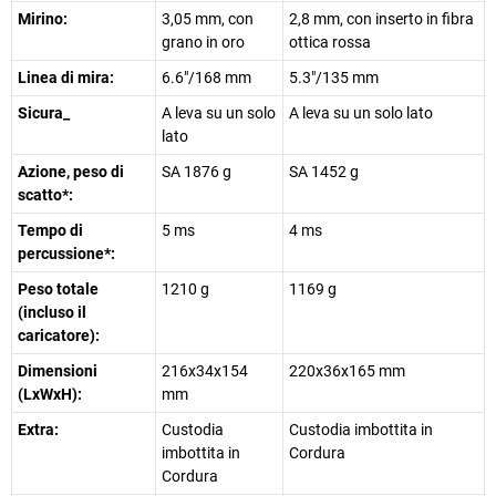
Mirino:
3,05 mm, con
2,8 mm, con inserto in fibra
grano in oro
ottica rossa
Linea di mira:
6.6"/168 mm
5.3"/135 mm
Sicura_
A leva su un solo
A leva su un solo lato
lato
Azione, peso di
SA 1876 g
SA 1452 g
scatto*:
Tempo di
5 ms
4 ms
percussione*:
Peso totale
1210 g
1169 g
(incluso il
caricatore):
Dimensioni
216x34x154
220x36x165 mm
(LxWxH):
mm
Extra:
Custodia
Custodia imbottita in
imbottita in
Cordura
Cordura