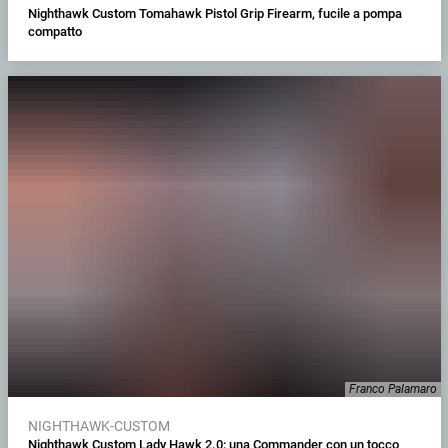
Nighthawk Custom Tomahawk Pistol Grip Firearm, fucile a pompa
compatto
Franco Palamaro
NIGHTHAWK-CUSTOM
Nighthawk Custom Lady Hawk 2.0: una Commander con un tocco