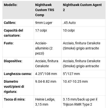
Modello:
Nighthawk
Nighthawk Custom Agent
Custom TRS
2
Comp
Calibro:
9mm Luger
.45 Auto
Capacità del
17 colpi
10 colpi
caricatore:
Fusto:
Acciaio-
Acciaio, finitura Cerakote
alluminio (2
(Smoke) grigio antracite
pezzi)
Diapositiva:
Acciaio, finitura
Acciaio, finitura Cerakote
Cerakote
(Smoke) grigio antracite
Lunghezza canna:
4.25”/108 mm
5”/127 mm
Diametro
9.04-8.82 mm
10.47-10.25 mm
vuoti/pieni di
rigatura:
Tacca di mira:
Heinie Ledge,
3.15 mm/back up per il
3,15 mm
Trijicon RMR Type 2