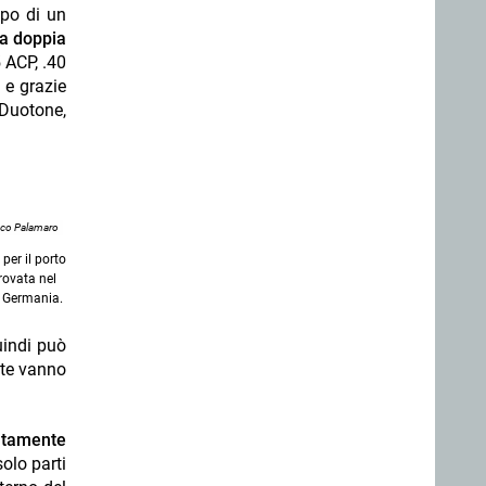
ppo di un
la doppia
5 ACP, .40
 e grazie
Duotone,
nco Palamaro
per il porto
rovata nel
n Germania.
uindi può
nte vanno
ratamente
solo parti