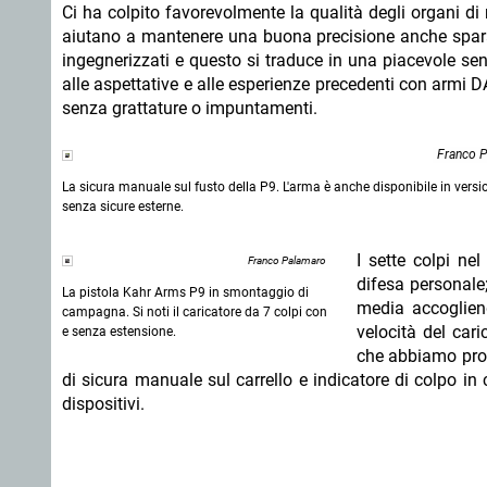
Ci ha colpito favorevolmente la qualità degli organi di 
aiutano a mantenere una buona precisione anche spara
ingegnerizzati e questo si traduce in una piacevole se
alle aspettative e alle esperienze precedenti con armi DA
senza grattature o impuntamenti.
Franco 
La sicura manuale sul fusto della P9. L'arma è anche disponibile in versi
senza sicure esterne.
I sette colpi ne
Franco Palamaro
difesa personale
La pistola Kahr Arms P9 in smontaggio di
media accogliend
campagna. Si noti il caricatore da 7 colpi con
velocità del cari
e senza estensione.
che abbiamo prov
di sicura manuale sul carrello e indicatore di colpo in
dispositivi.