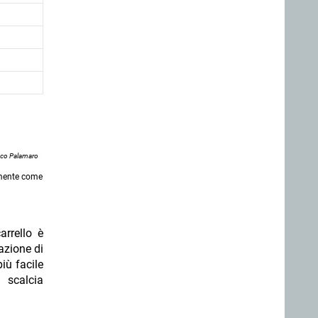
nco Palamaro
iamente come
arrello è
azione di
iù facile
a scalcia