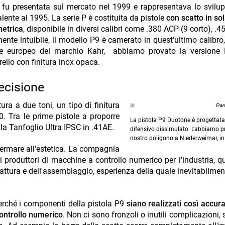
 fu presentata sul mercato nel 1999 e rappresentava lo svilu
lente al 1995. La serie P è costituita da pistole
con scatto in so
metrica
, disponibile in diversi calibri come .380 ACP (9 corto), .4
 intuibile, il modello P9 è camerato in quest'ultimo calibro,
tore europeo del marchio Kahr, abbiamo provato la versione 
rrello con finitura inox opaca.
ecisione
ura a due toni, un tipo di finitura
Fra
0. Tra le prime pistole a proporre
La pistola P9 Duotone è progettata 
 la Tanfoglio Ultra IPSC in .41AE.
difensivo dissimulato. L'abbiamo p
nostro poligono a Niederweimar, i
 fermare all'estetica. La compagnia
 produttori di macchine a controllo numerico per l'industria, q
fattura e dell'assemblaggio, esperienza della quale inevitabilme
rché i componenti della pistola P9
siano realizzati così accu
ontrollo numerico
. Non ci sono fronzoli o inutili complicazioni, 