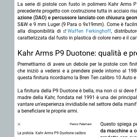
La serie di pistole con fusto in polimero Kahr Arms P
precedente progetto con costruzione tutta in acciaio risa
azione (DAO) e percussore lanciato con chiusura geo
S&W e 9 mm Luger (9 Para o 9x19mm). Come è facilmente
alla disponibilità di
Waffen Ferkinghoff
, distribu
caratterizzata dal fusto in plastica di colore nero e il ca
Kahr Arms P9 Duotone: qualità e pr
Premettiamo di avere un debole per le pistole con finit
che iniziò a vedersi e a prendere piede intorno al 198
questa finitura ricordiamo la Bren Ten calibro 10 Auto e
La finitura della P9 Duotone è bella, ma non ci si deve
madre della Kahr, fondata nel 1991 è una dei principali
vantare un'esperienza invidiabile nel settore della mani
a beneficiare le proprie armi.
Questo spiega pe
Franco Palamaro
da macchine a c
La pistola Kahr Arms P9 Duotone calibro