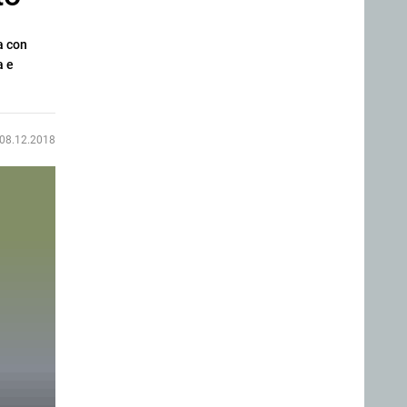
a con
a e
08.12.2018