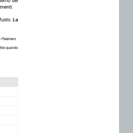
terno del
amenti.
 fusto.
La
o Palamaro
ttile quando