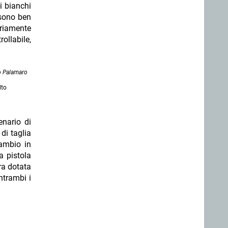
i bianchi
 sono ben
ariamente
rollabile,
o Palamaro
lto
enario di
di taglia
cambio in
a pistola
a dotata
ntrambi i