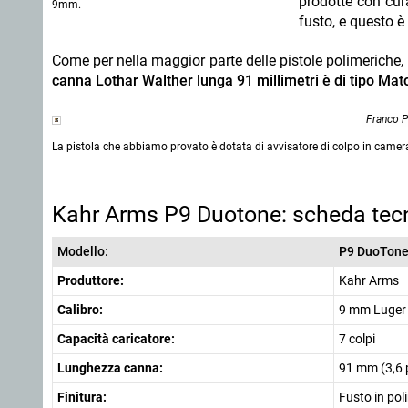
prodotte con cur
9mm.
fusto, e questo 
Come per nella maggior parte delle pistole polimeriche, i
canna Lothar Walther lunga 91 millimetri è di tipo Mat
Franco 
La pistola che abbiamo provato è dotata di avvisatore di colpo in camer
Kahr Arms P9 Duotone: scheda tec
Modello:
P9 DuoTone
Produttore:
Kahr Arms
Calibro:
9 mm Luger
Capacità caricatore:
7 colpi
Lunghezza canna:
91 mm (3,6 p
Finitura:
Fusto in pol