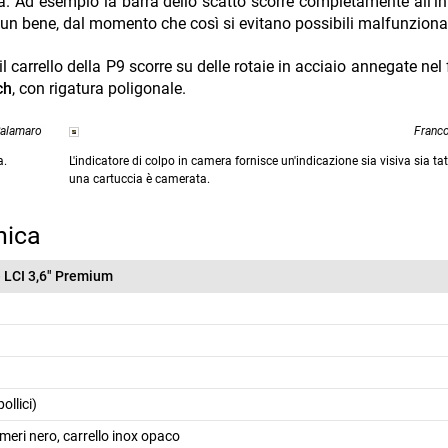
a. Ad esempio la barra dello scatto scorre completamente all'in
è un bene, dal momento che così si evitano possibili malfunzion
l carrello della P9 scorre su delle rotaie in acciaio annegate nel
ch
, con rigatura poligonale.
Palamaro
Franc
a.
L'indicatore di colpo in camera fornisce un'indicazione sia visiva sia ta
una cartuccia è camerata.
nica
 LCI 3,6" Premium
ollici)
imeri nero, carrello inox opaco