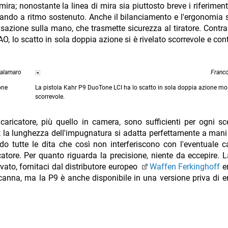
mira; nonostante la linea di mira sia piuttosto breve i riferiment
ndo a ritmo sostenuto. Anche il bilanciamento e l'ergonomia
nsazione sulla mano, che trasmette sicurezza al tiratore. Contr
O, lo scatto in sola doppia azione si è rivelato scorrevole e cont
Palamaro
Franc
one
La pistola Kahr P9 DuoTone LCI ha lo scatto in sola doppia azione mo
scorrevole.
l caricatore, più quello in camera, sono sufficienti per ogni sc
; la lunghezza dell'impugnatura si adatta perfettamente a mani 
o tutte le dita che così non interferiscono con l'eventuale 
catore. Per quanto riguarda la precisione, niente da eccepire. L
ato, fornitaci dal distributore europeo
Waffen Ferkinghoff
er
 canna, ma la P9 è anche disponibile in una versione priva di e