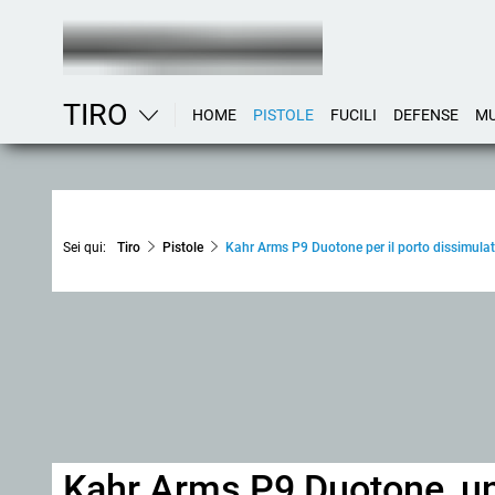
TIRO
HOME
PISTOLE
FUCILI
DEFENSE
MU
Sei qui:
Tiro
Pistole
Kahr Arms P9 Duotone per il porto dissimula
Kahr Arms P9 Duotone, un