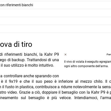
 con riferimenti bianchi
va di tiro
di riferimenti bianchi, la Kahr P9
Fra
iego di backup. Trattandosi di una
Il vivo di volata è eseguito egreg
l suo utilizzo è molto intuitivo.
ogni altro componente dell'arma.
 da controllare anche sparando con
 il 9x19 e che il suo peso è inferiore al mezzo chilo. Il c
l fusto in plastica, contribuisce a ridurre notevolmente la sens
ro video. Grazie a ciò, doppiare il bersaglio con la Kahr P9 è p
llineamento sul bersaglio è più veloce. Intendiamoci, l'arm