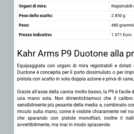
Organi di mira:
Registrabili
Peso dello scatto:
2.850 g
Peso:
480 grammi
Prezzo indicativo
1.071 Euro
Kahr Arms P9 Duotone alla pro
Equipaggiata con organi di mira registrabili e dotati 
Duotone è concepita per il porto dissimulato o per imp
pistola con scatto in sola doppia azione e priva di cane, i
Grazie all'asse della canna molto basso, la P9 è facile
una mano sola. Non dimentichiamoci che il calibro è
sensibilmente più pesante della media e, combinato con i
rinculo sulla mano, come è visibile chiaramente nel nost
che sparando con pistole monofilari, inoltre il ria
avvertibilmente, ma mai in modo spiacevole.