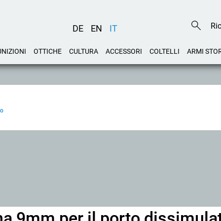
DE
EN
IT
NIZIONI
OTTICHE
CULTURA
ACCESSORI
COLTELLI
ARMI STO
to
a 9mm per il porto dissimula