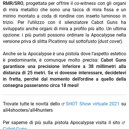
RMR/SRO
, progettata per offrire il
co-witness
con gli organi
di mira metallici che sono una tacca di mira fissa e un
mirino montato a coda di rondine con inserto luminoso in
trizio. Per l’utilizzo con il silenziatore Cabot Guns ha
sviluppato anche organi di mira a profilo più alto. Un ultima
opzione: i più puristi possono ordinare la Apocalypse nella
versione priva di slitta Picatinny sul sottofusto (
dust cover
).
Anche se la Apocalypse è una pistola dove l’aspetto estetico
è predominante, è comunque molto precisa
: Cabot Guns
garantisce una precisione inferiore a 38 millimetri alla
distanza di 25 metri. Se vi dovesse interessare, decidetevi
in fretta, perché dal momento dell’ordine a quello della
consegna passeranno circa 18 mesi!
Trovate tutte le novità dello
SHOT Show virtuale 2021
su
all4shooters/all4hunters
Per saperne di più sulla pistola Apocalypse visita il sito
Cabot Guns
.