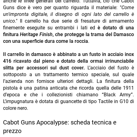
anche le linee generali del carrello. Tuttavia, ciò che Cabot
Guns dice è vero per quanto riguarda il materiale: "
Come
un'impronta digitale, il disegno di ogni lato del carrello è
unico
." Il carrello ha due serie di fresature di armamento
finemente eseguite su entrambi i lati ed
è dotato di una
finitura
Heritage Finish
, che protegge la trama del Damasco
con una superficie dura come la roccia
.
Il carrello in damasco è abbinato a un fusto in acciaio inox
416 ricavato dal pieno e dotato della ormai irrinunciabile
slitta per accessori sul dust cover.
L’acciaio del fusto è
sottoposto a un trattamento termico speciale, sul quale
l’azienda non fornisce ulteriori dettagli. La finitura della
pistola è una patina anticata che ricorda quella delle 1911
d’epoca e che i collezionisti chiamano “Black Army”.
L’impugnatura è dotata di guancette di tipo Tactile in G10 di
colore nero.
Cabot Guns Apocalypse: scheda tecnica e
prezzo