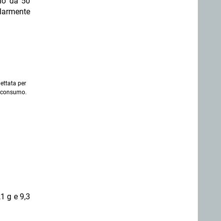
gio da 50
larmente
ettata per
to consumo.
1 g e 9,3