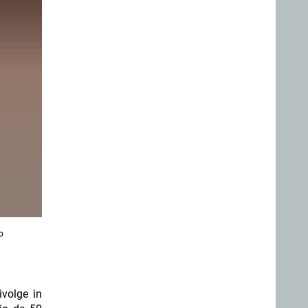
o
ivolge in