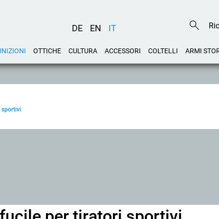
DE
EN
IT
NIZIONI
OTTICHE
CULTURA
ACCESSORI
COLTELLI
ARMI STO
 sportivi
cile per tiratori sportivi