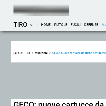
TIRO
HOME
PISTOLE
FUCILI
DEFENSE
MU
Sei qui:
Tiro
Munizioni
GECO: nuove cartucce da fucile per tiratori
GECO: nuove cartucce da fu