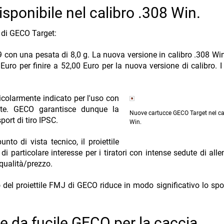
ponibile nel calibro .308 Win.
i di GECO Target:
39 con una pesata di 8,0 g. La nuova versione in calibro .308 Wi
 Euro per finire a 52,00 Euro per la nuova versione di calibro. I 
ticolarmente indicato per l'uso con
te. GECO garantisce dunque la
Nuove cartucce GECO Target nel ca
ort di tiro IPSC.
Win.
nto di vista tecnico, il proiettile
 particolare interesse per i tiratori con intense sedute di all
 qualità/prezzo.
o del proiettile FMJ di GECO riduce in modo significativo lo spo
e da fucile GECO per la caccia