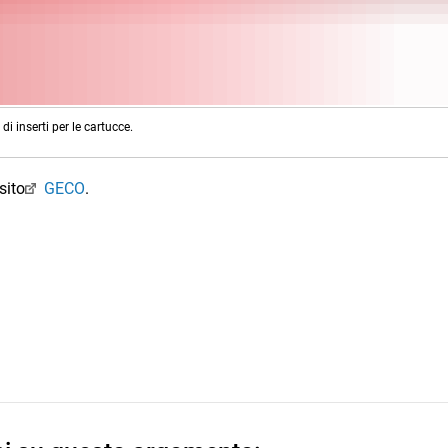
i inserti per le cartucce.
sito
GECO
.