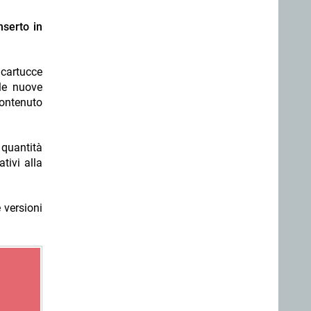
nserto in
 cartucce
 le nuove
contenuto
 quantità
tivi alla
 versioni