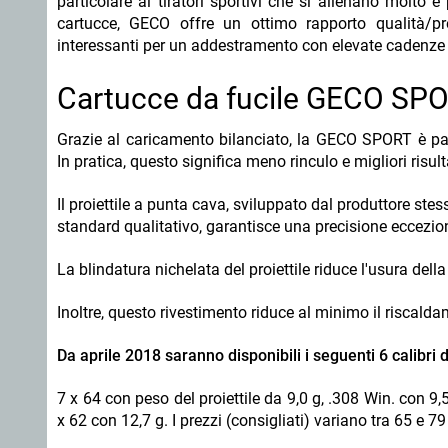
particolare ai tiratori sportivi che si allenano molto
cartucce, GECO offre un ottimo rapporto qualità/pr
interessanti per un addestramento con elevate cadenze di 
Cartucce da fucile GECO SP
Grazie al caricamento bilanciato, la GECO SPORT è pa
In pratica, questo significa meno rinculo e migliori risulta
Il proiettile a punta cava, sviluppato dal produttore ste
standard qualitativo, garantisce una precisione eccezi
La blindatura nichelata del proiettile riduce l'usura del
Inoltre, questo rivestimento riduce al minimo il riscaldam
Da aprile 2018 saranno disponibili i seguenti 6 calibri
7 x 64 con peso del proiettile da 9,0 g, .308 Win. con 9,
x 62 con 12,7 g. I prezzi (consigliati) variano tra 65 e 7