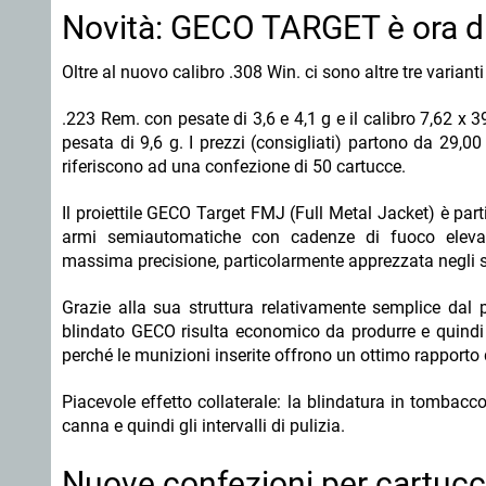
Novità: GECO TARGET è ora dis
Oltre al nuovo calibro .308 Win. ci sono altre tre variant
.223 Rem. con pesate di 3,6 e 4,1 g e il calibro 7,62 x 
pesata di 9,6 g. I prezzi (consigliati) partono da 29,00
riferiscono ad una confezione di 50 cartucce.
Il proiettile GECO Target FMJ (Full Metal Jacket) è par
armi semiautomatiche con cadenze di fuoco eleva
massima precisione, particolarmente apprezzata negli sp
Grazie alla sua struttura relativamente semplice dal pu
blindato GECO risulta economico da produrre e quindi di
perché le munizioni inserite offrono un ottimo rapporto
Piacevole effetto collaterale: la blindatura in tombacc
canna e quindi gli intervalli di pulizia.
Nuove confezioni per cartucc