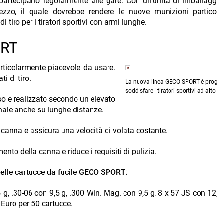
 e partecipano regolarmente alle gare. Con un'unità di imballag
ezzo, il quale dovrebbe rendere le nuove munizioni partico
tiro per i tiratori sportivi con armi lunghe.
ORT
rticolarmente piacevole da usare.
ti di tiro.
La nuova linea GECO SPORT è prog
soddisfare i tiratori sportivi ad al
sso e realizzato secondo un elevato
onale anche su lunghe distanze.
la canna e assicura una velocità di volata costante.
ento della canna e riduce i requisiti di pulizia.
 delle cartucce da fucile GECO SPORT:
5 g, .30-06 con 9,5 g, .300 Win. Mag. con 9,5 g, 8 x 57 JS con 12,
9 Euro per 50 cartucce.