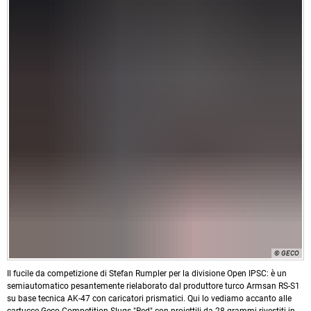
© GECO
Il fucile da competizione di Stefan Rumpler per la divisione Open IPSC: è un
semiautomatico pesantemente rielaborato dal produttore turco Armsan RS-S1
su base tecnica AK-47 con caricatori prismatici. Qui lo vediamo accanto alle
cartucce Geco Competition Slugs "Red" con proiettili da 28 grammi rivestiti in