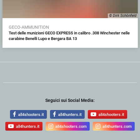
© Dirk Schönfeld
GECO-AMMUNITION
Test delle munizioni GECO EXPRESS in calibro .308 Winchester nelle
carabine Benelli Lupo e Bergara BA 13
Seguici sui Social Media:
all4shooters.it
all4hunters.it
all4shooters.it
all4hunters.it
all4shooters.com
all4hunters.com