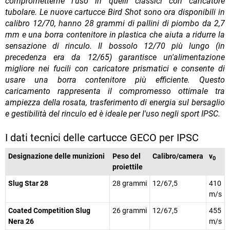
comprometterne l'uso in quelli classici con caricatore
tubolare. Le nuove cartucce Bird Shot sono ora disponibili in
calibro 12/70, hanno 28 grammi di pallini di piombo da 2,7
mm e una borra contenitore in plastica che aiuta a ridurre la
sensazione di rinculo. Il bossolo 12/70 più lungo (in
precedenza era da 12/65) garantisce un'alimentazione
migliore nei fucili con caricatore prismatici e consente di
usare una borra contenitore più efficiente. Questo
caricamento rappresenta il compromesso ottimale tra
ampiezza della rosata, trasferimento di energia sul bersaglio
e gestibilità del rinculo ed è ideale per l'uso negli sport IPSC.
I dati tecnici delle cartucce GECO per IPSC
Designazione delle munizioni
Peso del
Calibro/camera
v
0
proiettile
Slug Star 28
28 grammi
12/67,5
410
m/s
Coated Competition Slug
26 grammi
12/67,5
455
Nera 26
m/s