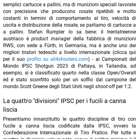
semplici cartucce a pallini, ma di munizioni speciali lavorate
con precisione che producono rosate ripetibili e molto
costanti in termini di comportamento al tiro, velocità di
uscita e distribuzione della rosate, se parliamo di cartucce a
a pallini. Stefan Rumpler lo sa bene: il trentatreenne
austriaco è
product manager
della fabbrica di munizioni
RWS, con sede a Fürth, in Germania, ma è anche uno dei
migliori tiratori tedeschi a livello internazionale (clicca qui
per il suo
profilo su all4shooters.com
) - ai Campionati del
Mondo IPSC Shotgun 2023 di Pattaya, in Tailandia, ad
esempio, si è classificato quarto nella classe Open/Overall
ed è stato sconfitto solo per un soffio dal campione del
mondo Scott Greene degli Stati Uniti negli
shoot-off
per 1:2.
La quattro "divisioni" IPSC per i fucili a canna
liscia
Presentiamo innanzitutto le quattro discipline di tiro con
fucile a canna liscia codificate dalla IPSC, ovvero la
Confederazione Internazionale di Tiro Pratico. Per tutte e