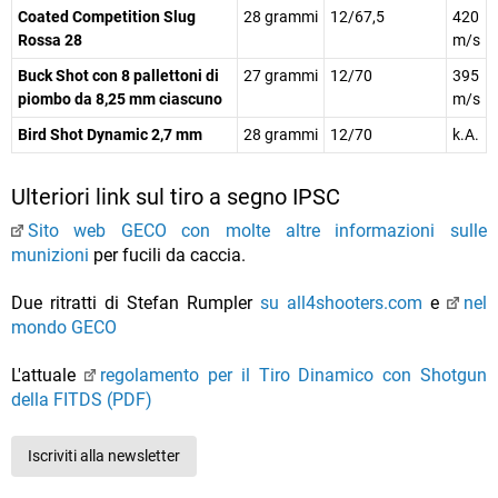
Coated Competition Slug
28 grammi
12/67,5
420
Rossa 28
m/s
Buck Shot con 8 pallettoni di
27 grammi
12/70
395
piombo da 8,25 mm ciascuno
m/s
Bird Shot Dynamic 2,7 mm
28 grammi
12/70
k.A.
Ulteriori link sul tiro a segno IPSC
Sito web GECO con molte altre informazioni sulle
munizioni
per fucili da caccia.
Due ritratti di Stefan Rumpler
su all4shooters.com
e
nel
mondo GECO
L'attuale
regolamento per il Tiro Dinamico con Shotgun
della FITDS (PDF)
Iscriviti alla newsletter