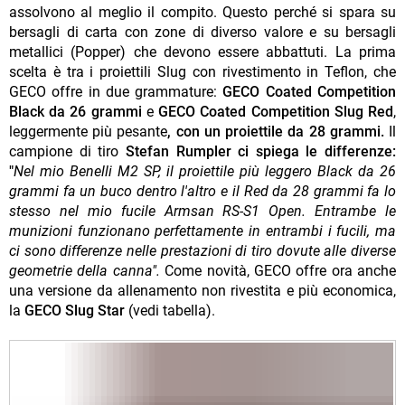
assolvono al meglio il compito. Questo perché si spara su
bersagli di carta con zone di diverso valore e su bersagli
metallici (Popper) che devono essere abbattuti. La prima
scelta è tra i proiettili Slug con rivestimento in Teflon, che
GECO offre in due grammature:
GECO Coated Competition
Black da 26 grammi
e
GECO Coated Competition Slug Red
,
leggermente più pesante
, con un proiettile da 28 grammi.
Il
campione di tiro
Stefan Rumpler ci spiega le differenze:
"
Nel mio Benelli M2 SP, il proiettile più leggero Black da 26
grammi fa un buco dentro l'altro e il Red da 28 grammi fa lo
stesso nel mio fucile Armsan RS-S1 Open. Entrambe le
munizioni funzionano perfettamente in entrambi i fucili, ma
ci sono differenze nelle prestazioni di tiro dovute alle diverse
geometrie della canna".
Come novità, GECO offre ora anche
una versione da allenamento non rivestita e più economica,
la
GECO Slug Star
(vedi tabella).