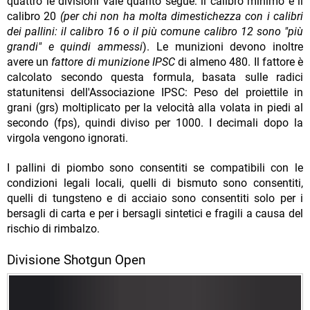
quattro le divisioni vale quanto segue: il calibro minimo è il
calibro 20
(per chi non ha molta dimestichezza con i calibri
dei pallini: il calibro 16 o il più comune calibro 12 sono "più
grandi" e quindi ammessi
). Le munizioni devono inoltre
avere un
fattore di munizione IPSC
di almeno 480. Il fattore è
calcolato secondo questa formula, basata sulle radici
statunitensi dell'Associazione IPSC: Peso del proiettile in
grani (grs) moltiplicato per la velocità alla volata in piedi al
secondo (fps), quindi diviso per 1000. I decimali dopo la
virgola vengono ignorati.
I pallini di piombo sono consentiti se compatibili con le
condizioni legali locali, quelli di bismuto sono consentiti,
quelli di tungsteno e di acciaio sono consentiti solo per i
bersagli di carta e per i bersagli sintetici e fragili a causa del
rischio di rimbalzo.
Divisione Shotgun Open