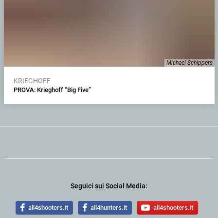
Michael Schippers
KRIEGHOFF
PROVA: Krieghoff “Big Five”
Seguici sui Social Media:
all4shooters.it
all4hunters.it
all4shooters.it