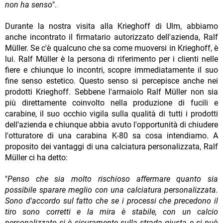
non ha senso
".
Durante la nostra visita alla Krieghoff di Ulm, abbiamo
anche incontrato il firmatario autorizzato dell'azienda, Ralf
Müller. Se c'è qualcuno che sa come muoversi in Krieghoff, è
lui. Ralf Müller è la persona di riferimento per i clienti nelle
fiere e chiunque lo incontri, scopre immediatamente il suo
fine senso estetico. Questo senso si percepisce anche nei
prodotti Krieghoff. Sebbene l'armaiolo Ralf Müller non sia
più direttamente coinvolto nella produzione di fucili e
carabine, il suo occhio vigila sulla qualità di tutti i prodotti
dell’azienda e chiunque abbia avuto l'opportunità di chiudere
l'otturatore di una carabina K-80 sa cosa intendiamo. A
proposito dei vantaggi di una calciatura personalizzata, Ralf
Müller ci ha detto:
"
Penso che sia molto rischioso affermare quanto sia
possibile sparare meglio con una calciatura personalizzata.
Sono d'accordo sul fatto che se i processi che precedono il
tiro sono corretti e la mira è stabile, con un calcio
personalizzato si è sicuramente sulla strada giusta e si può