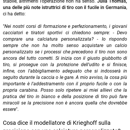
stabile, altrimenti l’operazione non ha senso.
Julia Thomas,
una delle più note istruttrici di tiro con il fucile in Germania
,
ci ha detto:
"
Nei nostri corsi di formazione e perfezionamento, i giovani
cacciatori e tiratori sportivi ci chiedono sempre: - Devo
comprare una calciatura personalizzata? - Io rispondo
sempre che non ha molto senso acquistare un calcio
personalizzato se i processi che precedono il tiro non sono
ancora del tutto corretti. Si inizia con il giusto giubbotto di
tiro, si prosegue con la protezione dell'udito e si finisce,
infine, con l'abbigliamento adeguato che si indosserà in
seguito durante la caccia o le gare. A mio avviso, la cosa più
importante è l'addestramento con il proprio fucile o con la
propria carabina. Posso solo ripetere ai miei allievi che la
pratica del tiro in bianco e della posizione di tiro può fare
miracoli se la precisione non è ancora quella che dovrebbe
essere
".
Cosa dice il modellatore di Krieghoff sulla