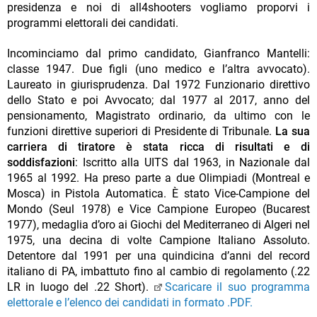
presidenza e noi di all4shooters vogliamo proporvi i
programmi elettorali dei candidati.
Incominciamo dal primo candidato, Gianfranco Mantelli:
classe 1947. Due figli (uno medico e l’altra avvocato).
Laureato in giurisprudenza. Dal 1972 Funzionario direttivo
dello Stato e poi Avvocato; dal 1977 al 2017, anno del
pensionamento, Magistrato ordinario, da ultimo con le
funzioni direttive superiori di Presidente di Tribunale.
La sua
carriera di tiratore è stata ricca di risultati e di
soddisfazioni
: Iscritto alla UITS dal 1963, in Nazionale dal
1965 al 1992. Ha preso parte a due Olimpiadi (Montreal e
Mosca) in Pistola Automatica. È stato Vice-Campione del
Mondo (Seul 1978) e Vice Campione Europeo (Bucarest
1977), medaglia d’oro ai Giochi del Mediterraneo di Algeri nel
1975, una decina di volte Campione Italiano Assoluto.
Detentore dal 1991 per una quindicina d’anni del record
italiano di PA, imbattuto fino al cambio di regolamento (.22
LR in luogo del .22 Short).
Scaricare il suo programma
elettorale e l’elenco dei candidati in formato .PDF.