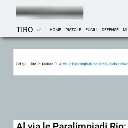
TIRO
HOME
PISTOLE
FUCILI
DEFENSE
MU
Sei qui:
Tiro
Cultura
Al via le Paralimpiadi Rio: Croci, Fario e Nova
Al via le Paralimpiadi Rio: