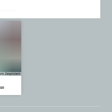
olo Zangirolami
020