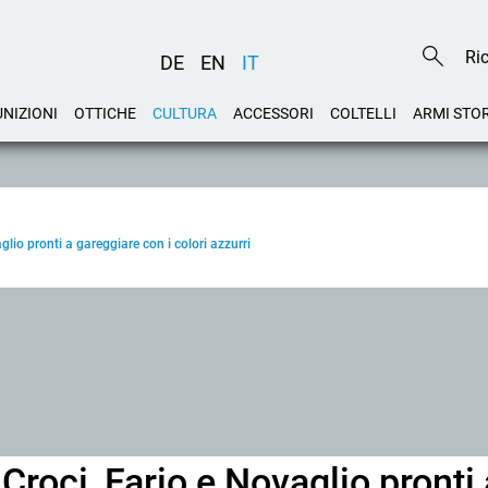
DE
EN
IT
NIZIONI
OTTICHE
CULTURA
ACCESSORI
COLTELLI
ARMI STO
glio pronti a gareggiare con i colori azzurri
 Croci, Fario e Novaglio pronti 