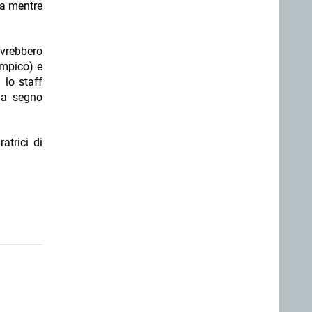
na mentre
 avrebbero
impico) e
 lo staff
o a segno
atrici di