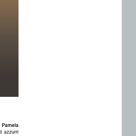
e
Pamela
i azzurri