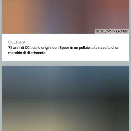
© CCI/Molly LeBlanc
CULTURA
75 anni di CCI: dalle origini con Speer in un pollaio, alla nascita di un
marchio di riferimento