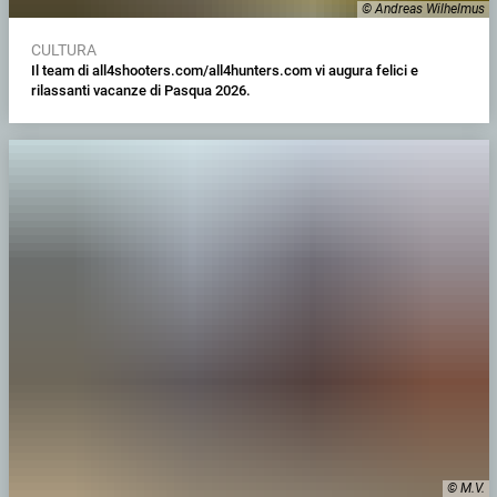
© Andreas Wilhelmus
CULTURA
Il team di all4shooters.com/all4hunters.com vi augura felici e
rilassanti vacanze di Pasqua 2026.
© M.V.