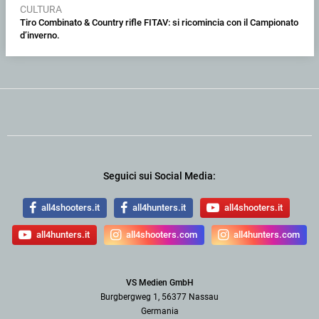
CULTURA
Tiro Combinato & Country rifle FITAV: si ricomincia con il Campionato
d’inverno.
Seguici sui Social Media:
all4shooters.it
all4hunters.it
all4shooters.it
all4hunters.it
all4shooters.com
all4hunters.com
VS Medien GmbH
Burgbergweg 1, 56377 Nassau
Germania