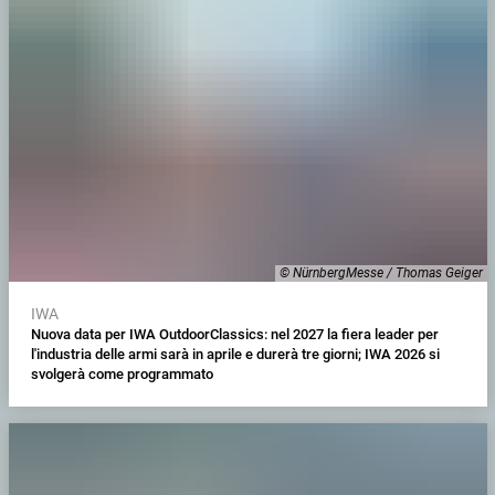
© NürnbergMesse / Thomas Geiger
IWA
Nuova data per IWA OutdoorClassics: nel 2027 la fiera leader per
l'industria delle armi sarà in aprile e durerà tre giorni; IWA 2026 si
svolgerà come programmato