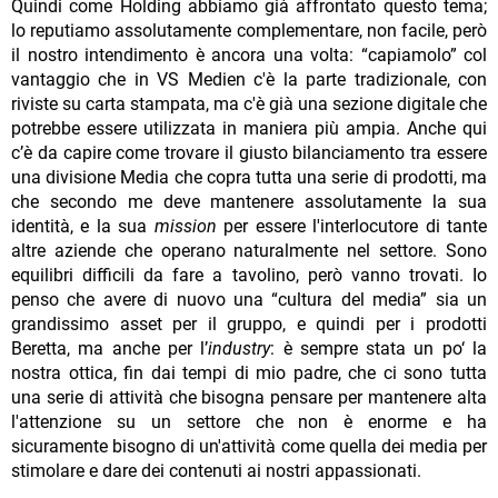
Quindi come Holding abbiamo già affrontato questo tema;
lo reputiamo assolutamente complementare, non facile, però
il nostro intendimento è ancora una volta: “capiamolo” col
vantaggio che in VS Medien c'è la parte tradizionale, con
riviste su carta stampata, ma c'è già una sezione digitale che
potrebbe essere utilizzata in maniera più ampia. Anche qui
c’è da capire come trovare il giusto bilanciamento tra essere
una divisione Media che copra tutta una serie di prodotti, ma
che secondo me deve mantenere assolutamente la sua
identità, e la sua
mission
per essere l'interlocutore di tante
altre aziende che operano naturalmente nel settore. Sono
equilibri difficili da fare a tavolino, però vanno trovati. Io
penso che avere di nuovo una “cultura del media” sia un
grandissimo asset per il gruppo, e quindi per i prodotti
Beretta, ma anche per l’
industry
: è sempre stata un po‘ la
nostra ottica, fin dai tempi di mio padre, che ci sono tutta
una serie di attività che bisogna pensare per mantenere alta
l'attenzione su un settore che non è enorme e ha
sicuramente bisogno di un'attività come quella dei media per
stimolare e dare dei contenuti ai nostri appassionati.