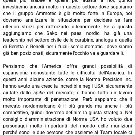
quella più stabile e quella più adatta a noi; quindi
investiremo ancora molto in questo settore dove sappiamo
che il gruppo Ammotec è già molto forte in Europa, poi
dovremo analizzare la situazione per decidere se fare
ulteriori sforzi per rafforzarlo ulteriormente. Se a questo
aggiungiamo che Sako nei paesi nordici ha già una
leadership nel settore civile delle carabine, analoga a quella
di Beretta e Benelli per i fucili semiautomatici, dove siamo
già ben posizionati, sicuramente l’occhio va a guardare lì.
Pensiamo che l'America offra grandi possibilità di
espansione, nonostante tutte le difficoltà dell'America. In
questi anni alcune aziende, come la Norma Precision Inc.
hanno avuto una crescita incredibile negli USA, sicuramente
aiutate dallo
spike
del mercato, e hanno fatto un lavoro
molto importante di penetrazione. Però sappiamo che il
mercato nordamericano è il più grande ma anche il più
competitivo, quindi dovremo definire la giusta strategia. Nel
consiglio d’amministrazione di Norma USA ho voluto due
personaggi molto importanti del mondo delle munizioni
perché sono le due persone che assieme al Team locale ci