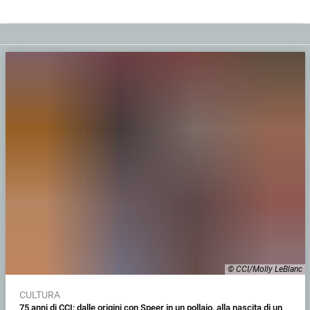
© CCI/Molly LeBlanc
CULTURA
75 anni di CCI: dalle origini con Speer in un pollaio, alla nascita di un