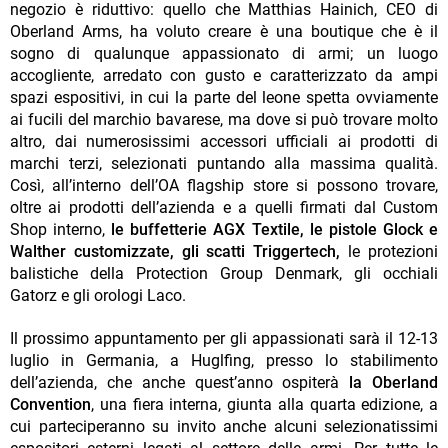
negozio è riduttivo: quello che Matthias Hainich, CEO di
Oberland Arms, ha voluto creare è una boutique che è il
sogno di qualunque appassionato di armi; un luogo
accogliente, arredato con gusto e caratterizzato da ampi
spazi espositivi, in cui la parte del leone spetta ovviamente
ai fucili del marchio bavarese, ma dove si può trovare molto
altro, dai numerosissimi accessori ufficiali ai prodotti di
marchi terzi, selezionati puntando alla massima qualità.
Così, all’interno dell’OA flagship store si possono trovare,
oltre ai prodotti dell’azienda e a quelli firmati dal Custom
Shop interno,
le buffetterie AGX Textile, le pistole Glock e
Walther customizzate, gli scatti Triggertech,
le protezioni
balistiche della Protection Group Denmark, gli occhiali
Gatorz e gli orologi Laco.
Il prossimo appuntamento per gli appassionati sarà il 12-13
luglio in Germania, a Huglfing, presso lo stabilimento
dell’azienda, che anche quest’anno ospiterà
la Oberland
Convention
, una fiera interna, giunta alla quarta edizione, a
cui parteciperanno su invito anche alcuni selezionatissimi