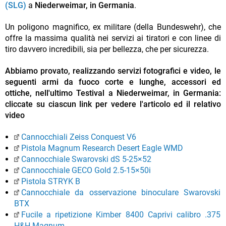
(SLG)
a
Niederweimar, in Germania
.
Un poligono magnifico, ex militare (della Bundeswehr), che
offre la massima qualità nei servizi ai tiratori e con linee di
tiro davvero incredibili, sia per bellezza, che per sicurezza.
Abbiamo provato, realizzando servizi fotografici e video, le
seguenti armi da fuoco corte e lunghe, accessori ed
ottiche, nell'ultimo Testival a Niederweimar, in Germania:
cliccate su ciascun link per vedere l'articolo ed il relativo
video
Cannocchiali Zeiss Conquest V6
Pistola Magnum Research Desert Eagle WMD
Cannocchiale Swarovski dS 5-25×52
Cannocchiale GECO Gold 2.5-15×50i
Pistola STRYK B
Cannocchiale da osservazione binoculare Swarovski
BTX
Fucile a ripetizione Kimber 8400 Caprivi calibro .375
H&H Magnum