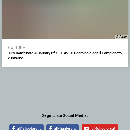
© Fitav
CULTURA
Tiro Combinato & Country rifle FITAV: si ricomincia con il Campionato
d’inverno.
Seguici sui Social Media:
all4shooters.it
all4hunters.it
all4shooters.it