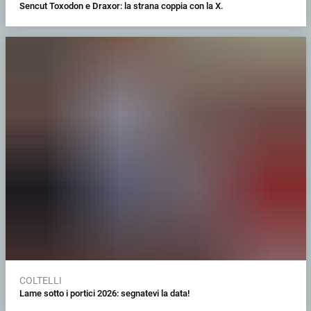
Sencut Toxodon e Draxor: la strana coppia con la X.
COLTELLI
Lame sotto i portici 2026: segnatevi la data!