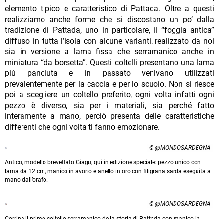
elemento tipico e caratteristico di Pattada. Oltre a questi
realizziamo anche forme che si discostano un po’ dalla
tradizione di Pattada, uno in particolare, il “foggia antica”
diffuso in tutta l’isola con alcune varianti, realizzato da noi
sia in versione a lama fissa che serramanico anche in
miniatura “da borsetta”. Questi coltelli presentano una lama
più panciuta e in passato venivano utilizzati
prevalentemente per la caccia e per lo scuoio. Non si riesce
poi a scegliere un coltello preferito, ogni volta infatti ogni
pezzo è diverso, sia per i materiali, sia perché fatto
interamente a mano, perciò presenta delle caratteristiche
differenti che ogni volta ti fanno emozionare.
© @MONDOSARDEGNA
Antico, modello brevettato Giagu, qui in edizione speciale: pezzo unico con
lama da 12 cm, manico in avorio e anello in oro con filigrana sarda eseguita a
mano dall’orafo.
© @MONDOSARDEGNA
Corrina,il primo coltello serramanico della storia di Pattada con manico in