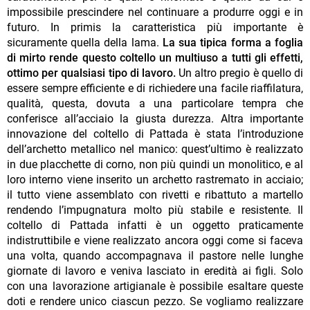
impossibile prescindere nel continuare a produrre oggi e in
futuro. In primis la caratteristica più importante è
sicuramente quella della lama.
La sua tipica forma a foglia
di mirto rende questo coltello un multiuso a tutti gli effetti,
ottimo per qualsiasi tipo di lavoro.
Un altro pregio è quello di
essere sempre efficiente e di richiedere una facile riaffilatura,
qualità, questa, dovuta a una particolare tempra che
conferisce all’acciaio la giusta durezza. Altra importante
innovazione del coltello di Pattada è stata l’introduzione
dell’archetto metallico nel manico: quest’ultimo è realizzato
in due placchette di corno, non più quindi un monolitico, e al
loro interno viene inserito un archetto rastremato in acciaio;
il tutto viene assemblato con rivetti e ribattuto a martello
rendendo l’impugnatura molto più stabile e resistente. Il
coltello di Pattada infatti è un oggetto praticamente
indistruttibile e viene realizzato ancora oggi come si faceva
una volta, quando accompagnava il pastore nelle lunghe
giornate di lavoro e veniva lasciato in eredità ai figli. Solo
con una lavorazione artigianale è possibile esaltare queste
doti e rendere unico ciascun pezzo. Se vogliamo realizzare